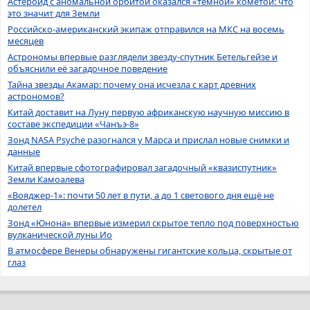
Астероид с аномальной орбитой оказался «темной» кометой: что
это значит для Земли
Российско-американский экипаж отправился на МКС на восемь
месяцев
Астрономы впервые разглядели звезду-спутник Бетельгейзе и
объяснили её загадочное поведение
Тайна звезды Акамар: почему она исчезла с карт древних
астрономов?
Китай доставит на Луну первую африканскую научную миссию в
составе экспедиции «Чанъэ-8»
Зонд NASA Psyche разогнался у Марса и прислал новые снимки и
данные
Китай впервые сфотографировал загадочный «квазиспутник»
Земли Камоалева
«Вояджер-1»: почти 50 лет в пути, а до 1 светового дня ещё не
долетел
Зонд «Юнона» впервые измерил скрытое тепло под поверхностью
вулканической луны Ио
В атмосфере Венеры обнаружены гигантские кольца, скрытые от
глаз