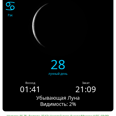
♋
Рак
28
лунный день
Восход
Закат
01:41
21:09
Убывающая Луна
Видимость: 2%
Широта: 55.75; Долгота: 37.62; Часовой пояс: Europe/Moscow (UTC+03:00).