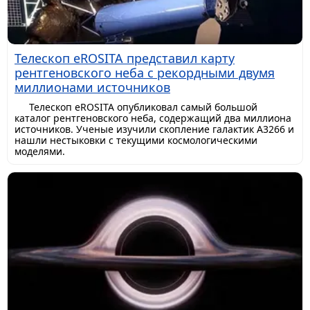
Телескоп eROSITA представил карту
рентгеновского неба с рекордными двумя
миллионами источников
Телескоп eROSITA опубликовал самый большой
каталог рентгеновского неба, содержащий два миллиона
источников. Ученые изучили скопление галактик A3266 и
нашли нестыковки с текущими космологическими
моделями.