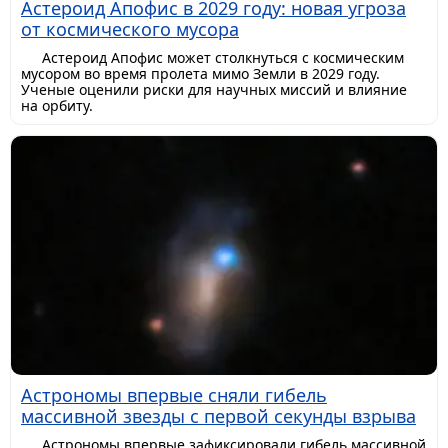
Астероид Апофис в 2029 году: новая угроза
от космического мусора
Астероид Апофис может столкнуться с космическим
мусором во время пролета мимо Земли в 2029 году.
Ученые оценили риски для научных миссий и влияние
на орбиту.
Астрономы впервые сняли гибель
массивной звезды с первой секунды взрыва
Астрономы впервые зафиксировали гибель массивной