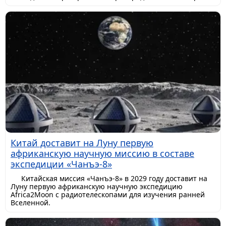
Китай доставит на Луну первую
африканскую научную миссию в составе
экспедиции «Чанъэ-8»
Китайская миссия «Чанъэ-8» в 2029 году доставит на
Луну первую африканскую научную экспедицию
Africa2Moon с радиотелескопами для изучения ранней
Вселенной.