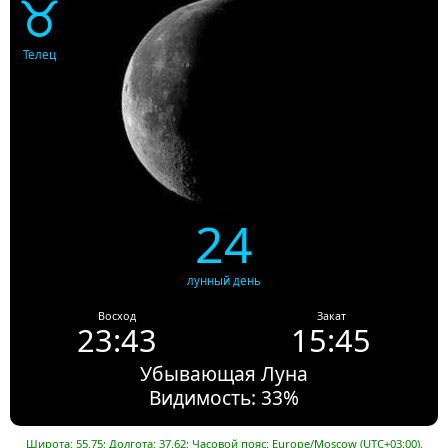
♉
Телец
24
лунный день
Восход
Закат
23:43
15:45
Убывающая Луна
Видимость: 33%
Широта: 55.75; Долгота: 37.62; Часовой пояс: Europe/Moscow (UTC+03:00).