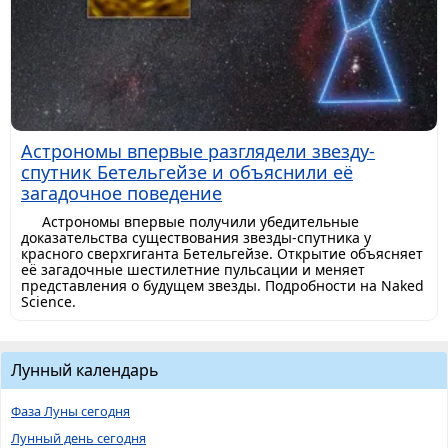
Астрономы впервые разглядели звезду-
спутник Бетельгейзе и объяснили её
загадочное поведение
Астрономы впервые получили убедительные
доказательства существования звезды-спутника у
красного сверхгиганта Бетельгейзе. Открытие объясняет
её загадочные шестилетние пульсации и меняет
представления о будущем звезды. Подробности на Naked
Science.
Лунный календарь
Фаза Луны сегодня
Лунный день сегодня