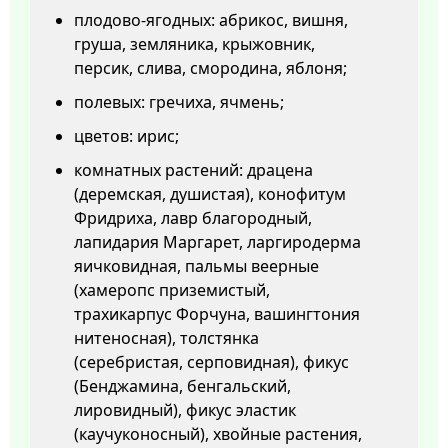
плодово-ягодных: абрикос, вишня,
груша, земляника, крыжовник,
персик, слива, смородина, яблоня;
полевых: гречиха, ячмень;
цветов: ирис;
комнатных растений: драцена
(деремская, душистая), конофитум
Фридриха, лавр благородный,
лапидария Маргарет, ларгиродерма
яичковидная, пальмы веерные
(хамеропс приземистый,
трахикарпус Форчуна, вашингтония
нитеносная), толстянка
(серебристая, серповидная), фикус
(Бенджамина, бенгальский,
лировидный), фикус эластик
(каучуконосный), хвойные растения,