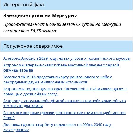
Интересный факт
Звездные сутки на Меркурии
Продолжительность одних звёздных суток на Меркурии
составляет 58,65 земных
Популярное содержимое
Астероид Апофис в 2029 году: новая угроза от космического мусора
Астрономы впервые сняли гибель массивной звезды с первой
секунды взрыва
Телескоп eROSITA представил карту рентгеновского неба с
рекордными двумя миллионами источников
Астрономы подтвердили возраст Вселенной в 13,8 миллиарда лет с
помощью древнейших звёзд
Астероид с аномальной орбитой оказался «темной» кометой: что
это значит для Земли
В космосе впервые сделали рентгеновские снимки людей: миссия
Fram2
Доставка грузов на орбиту подешевеет на 90% к 2040 году –
исследование