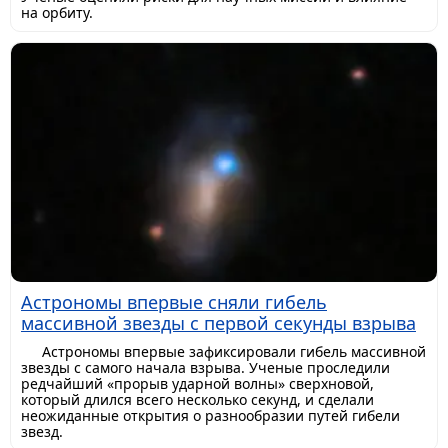
на орбиту.
Астрономы впервые сняли гибель
массивной звезды с первой секунды взрыва
Астрономы впервые зафиксировали гибель массивной
звезды с самого начала взрыва. Ученые проследили
редчайший «прорыв ударной волны» сверхновой,
который длился всего несколько секунд, и сделали
неожиданные открытия о разнообразии путей гибели
звезд.