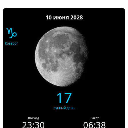
10 июня 2028
♑
Козерог
17
лунный день
Восход
Закат
23:30
06:38