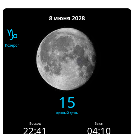
8 июня 2028
♑
Козерог
15
лунный день
Восход
Закат
22:41
04:10