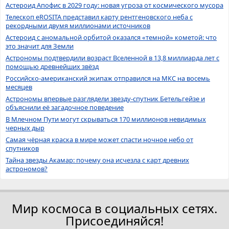
Астероид Апофис в 2029 году: новая угроза от космического мусора
Телескоп eROSITA представил карту рентгеновского неба с
рекордными двумя миллионами источников
Астероид с аномальной орбитой оказался «темной» кометой: что
это значит для Земли
Астрономы подтвердили возраст Вселенной в 13,8 миллиарда лет с
помощью древнейших звёзд
Российско-американский экипаж отправился на МКС на восемь
месяцев
Астрономы впервые разглядели звезду-спутник Бетельгейзе и
объяснили её загадочное поведение
В Млечном Пути могут скрываться 170 миллионов невидимых
черных дыр
Самая чёрная краска в мире может спасти ночное небо от
спутников
Тайна звезды Акамар: почему она исчезла с карт древних
астрономов?
Мир космоса в социальных сетях.
Присоединяйся!