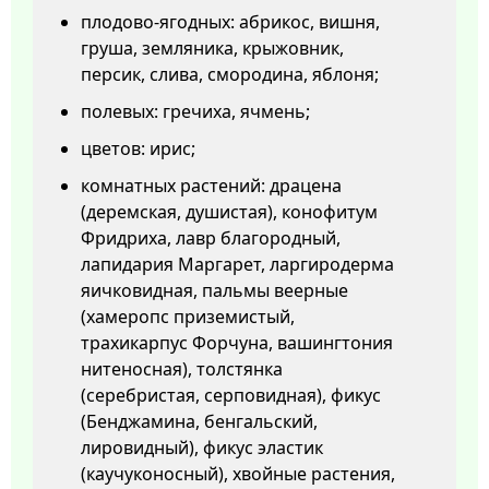
плодово-ягодных: абрикос, вишня,
груша, земляника, крыжовник,
персик, слива, смородина, яблоня;
полевых: гречиха, ячмень;
цветов: ирис;
комнатных растений: драцена
(деремская, душистая), конофитум
Фридриха, лавр благородный,
лапидария Маргарет, ларгиродерма
яичковидная, пальмы веерные
(хамеропс приземистый,
трахикарпус Форчуна, вашингтония
нитеносная), толстянка
(серебристая, серповидная), фикус
(Бенджамина, бенгальский,
лировидный), фикус эластик
(каучуконосный), хвойные растения,