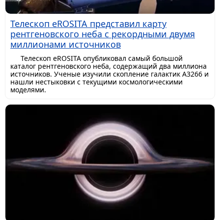
Телескоп eROSITA представил карту
рентгеновского неба с рекордными двумя
миллионами источников
Телескоп eROSITA опубликовал самый большой
каталог рентгеновского неба, содержащий два миллиона
источников. Ученые изучили скопление галактик A3266 и
нашли нестыковки с текущими космологическими
моделями.