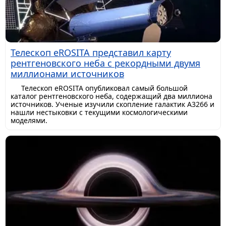
Телескоп eROSITA представил карту
рентгеновского неба с рекордными двумя
миллионами источников
Телескоп eROSITA опубликовал самый большой
каталог рентгеновского неба, содержащий два миллиона
источников. Ученые изучили скопление галактик A3266 и
нашли нестыковки с текущими космологическими
моделями.