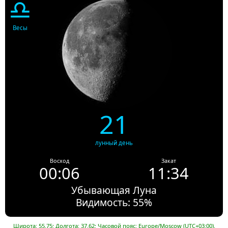
♎
Весы
21
лунный день
Восход
Закат
00:06
11:34
Убывающая Луна
Видимость: 55%
Широта: 55.75; Долгота: 37.62; Часовой пояс: Europe/Moscow (UTC+03:00).