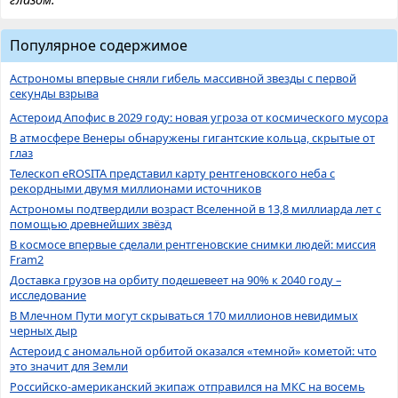
Популярное содержимое
Астрономы впервые сняли гибель массивной звезды с первой
секунды взрыва
Астероид Апофис в 2029 году: новая угроза от космического мусора
В атмосфере Венеры обнаружены гигантские кольца, скрытые от
глаз
Телескоп eROSITA представил карту рентгеновского неба с
рекордными двумя миллионами источников
Астрономы подтвердили возраст Вселенной в 13,8 миллиарда лет с
помощью древнейших звёзд
В космосе впервые сделали рентгеновские снимки людей: миссия
Fram2
Доставка грузов на орбиту подешевеет на 90% к 2040 году –
исследование
В Млечном Пути могут скрываться 170 миллионов невидимых
черных дыр
Астероид с аномальной орбитой оказался «темной» кометой: что
это значит для Земли
Российско-американский экипаж отправился на МКС на восемь