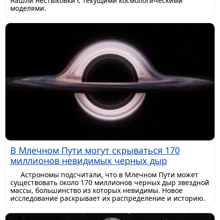
нашли нестыковки с текущими космологическими
моделями.
В Млечном Пути могут скрываться 170
миллионов невидимых черных дыр
Астрономы подсчитали, что в Млечном Пути может
существовать около 170 миллионов черных дыр звездной
массы, большинство из которых невидимы. Новое
исследование раскрывает их распределение и историю.