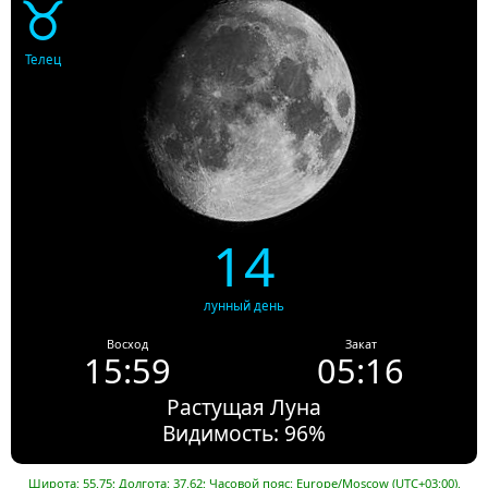
♉
Телец
14
лунный день
Восход
Закат
15:59
05:16
Растущая Луна
Видимость: 96%
Широта: 55.75; Долгота: 37.62; Часовой пояс: Europe/Moscow (UTC+03:00).