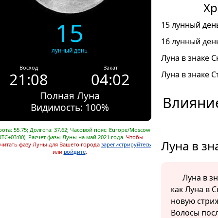
Хр
15
15 лунный день
16 лунный день
лунный день
Луна в знаке С
Восход
Закат
21:08
04:02
Луна в знаке С
Полная Луна
Влияние
Видимость: 100%
ота: 55.75; Долгота: 37.62; Часовой пояс: Europe/Moscow
UTC+03:00). Расчет фазы Луны на май 2021 года.
Чтобы
Луна в зн
читать фазу Луны для Вашего города
зарегистрируйтесь
или
войдите
.
Луна в з
как Луна в 
новую стриж
Волосы посл