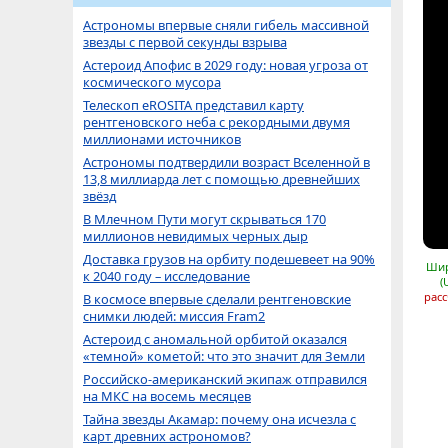
Астрономы впервые сняли гибель массивной
звезды с первой секунды взрыва
Астероид Апофис в 2029 году: новая угроза от
космического мусора
Телескоп eROSITA представил карту
рентгеновского неба с рекордными двумя
миллионами источников
Астрономы подтвердили возраст Вселенной в
13,8 миллиарда лет с помощью древнейших
звёзд
В Млечном Пути могут скрываться 170
миллионов невидимых черных дыр
Доставка грузов на орбиту подешевеет на 90%
Шир
к 2040 году – исследование
(
расс
В космосе впервые сделали рентгеновские
снимки людей: миссия Fram2
Астероид с аномальной орбитой оказался
«темной» кометой: что это значит для Земли
Российско-американский экипаж отправился
на МКС на восемь месяцев
Тайна звезды Акамар: почему она исчезла с
карт древних астрономов?