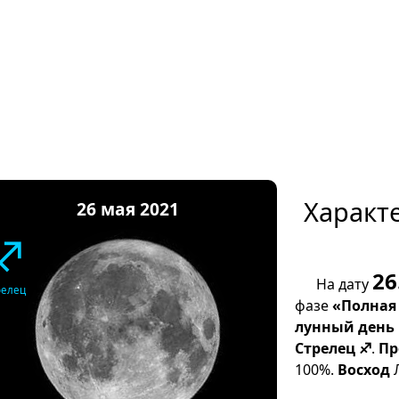
Характ
26 мая 2021
♐
26
На дату
релец
фазе
«Полная
лунный день
Стрелец ♐
.
Пр
100%.
Восход
Л