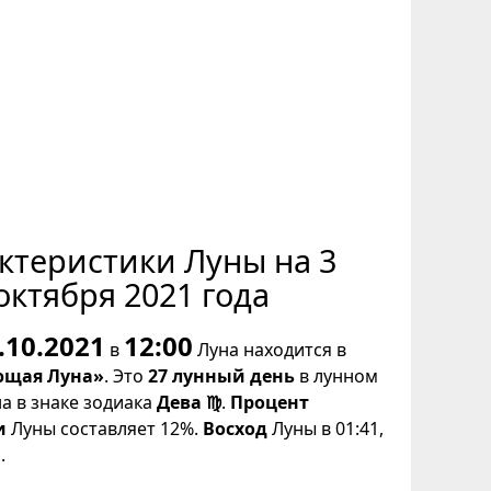
ктеристики Луны на 3
октября 2021 года
.10.2021
12:00
в
Луна находится в
щая Луна»
. Это
27 лунный день
в лунном
на в знаке зодиака
Дева ♍
.
Процент
и
Луны составляет 12%.
Восход
Луны в 01:41,
.