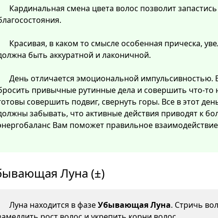
Кардинальная смена цвета волос позволит запастись
благосостояния.
Красивая, в каком то смысле особенная прическа, ув
должна быть аккуратной и лаконичной.
День отличается эмоциональной импульсивностью. В
бросить привычные рутинные дела и совершить что-то 
готовы совершить подвиг, свернуть горы. Все в этот де
должны забывать, что активные действия приводят к б
энергобаланс Вам поможет правильное взаимодействие 
бывающая Луна (±)
Луна находится в фазе
Убывающая Луна
. Стричь во
замедлить рост волос и укрепить корни волос.