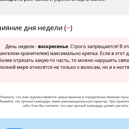
лияние дня недели (
−
)
День недели -
воскресенье
. Строго запрещается! В э
(ангелом-хранителем) максимально крепка. Если в этот д
более отрезать какую-то часть, то можно нарушить связ
полной мере относятся не только к волосам, но и к ногт
Помните, что знак зодиака является самым важным в определении влияния Луны,
абывайте, что лунный календарь имеет рекомендательный характер. При принят
себя. Если Вы считаете, что наш лунный календарь делает расчет