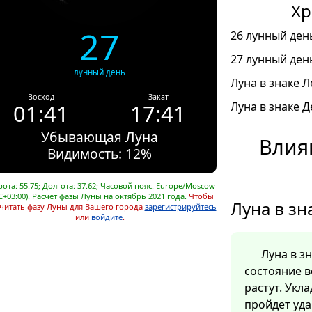
Хр
27
26 лунный день
27 лунный день
лунный день
Луна в знаке Л
Восход
Закат
01:41
17:41
Луна в знаке Д
Убывающая Луна
Влия
Видимость: 12%
ота: 55.75; Долгота: 37.62; Часовой пояс: Europe/Moscow
C+03:00). Расчет фазы Луны на октябрь 2021 года.
Чтобы
Луна в зн
читать фазу Луны для Вашего города
зарегистрируйтесь
или
войдите
.
Луна в з
состояние в
растут. Укл
пройдет уда