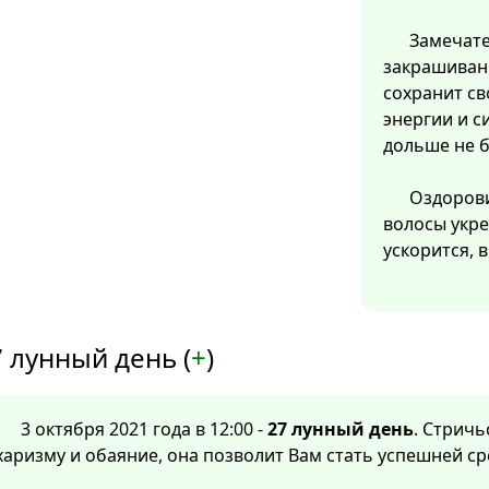
Замечате
закрашивани
сохранит св
энергии и с
дольше не б
Оздорови
волосы укре
ускорится, 
 лунный день (
+
)
3 октября 2021 года в 12:00 -
27 лунный день
. Стричь
харизму и обаяние, она позволит Вам стать успешней с