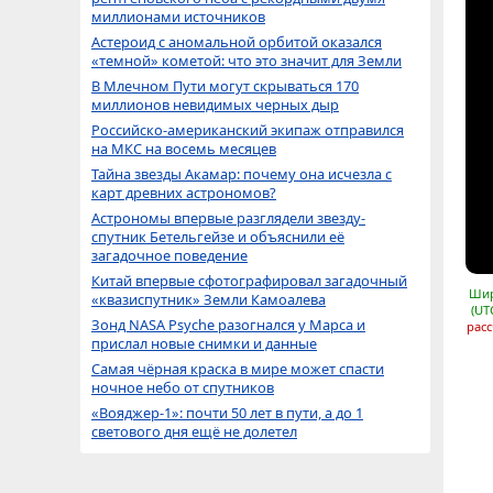
миллионами источников
Астероид с аномальной орбитой оказался
«темной» кометой: что это значит для Земли
В Млечном Пути могут скрываться 170
миллионов невидимых черных дыр
Российско-американский экипаж отправился
на МКС на восемь месяцев
Тайна звезды Акамар: почему она исчезла с
карт древних астрономов?
Астрономы впервые разглядели звезду-
спутник Бетельгейзе и объяснили её
загадочное поведение
Китай впервые сфотографировал загадочный
Шир
«квазиспутник» Земли Камоалева
(UT
Зонд NASA Psyche разогнался у Марса и
расс
прислал новые снимки и данные
Самая чёрная краска в мире может спасти
ночное небо от спутников
«Вояджер-1»: почти 50 лет в пути, а до 1
светового дня ещё не долетел