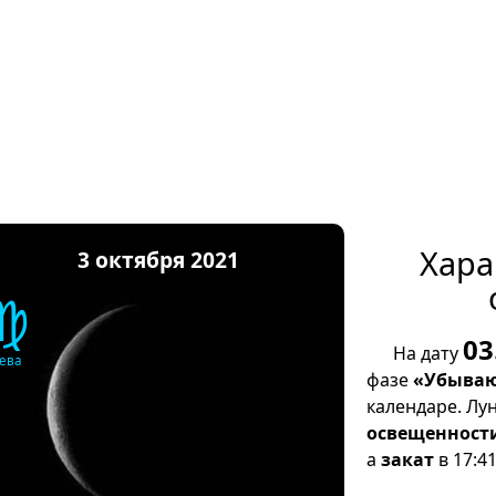
Хара
3 октября 2021
♍
03
На дату
ева
фазе
«Убываю
календаре. Лу
освещенност
а
закат
в 17:41