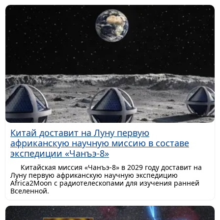
Китай доставит на Луну первую
африканскую научную миссию в составе
экспедиции «Чанъэ-8»
Китайская миссия «Чанъэ-8» в 2029 году доставит на
Луну первую африканскую научную экспедицию
Africa2Moon с радиотелескопами для изучения ранней
Вселенной.