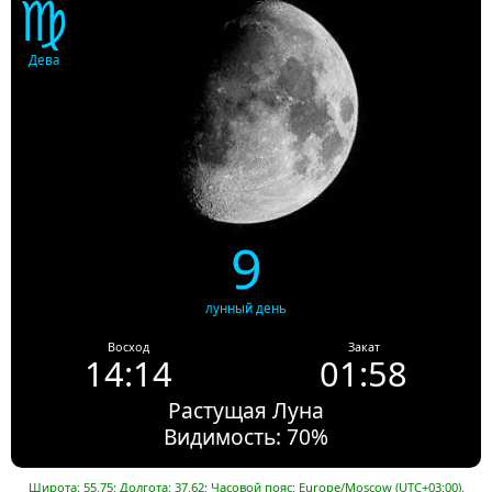
♍
Дева
9
лунный день
Восход
Закат
14:14
01:58
Растущая Луна
Видимость: 70%
Широта: 55.75; Долгота: 37.62; Часовой пояс: Europe/Moscow (UTC+03:00).