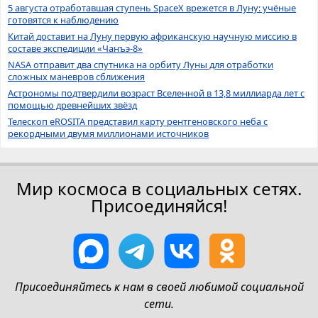
5 августа отработавшая ступень SpaceX врежется в Луну: учёные
готовятся к наблюдению
Китай доставит на Луну первую африканскую научную миссию в
составе экспедиции «Чанъэ-8»
NASA отправит два спутника на орбиту Луны для отработки
сложных маневров сближения
Астрономы подтвердили возраст Вселенной в 13,8 миллиарда лет с
помощью древнейших звёзд
Телескоп eROSITA представил карту рентгеновского неба с
рекордными двумя миллионами источников
Мир космоса в социальных сетях.
Присоединяйся!
Присоединяйтесь к нам в своей любимой социальной
сети.