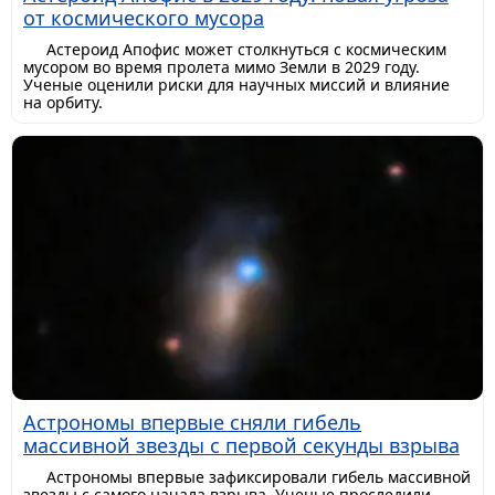
от космического мусора
Астероид Апофис может столкнуться с космическим
мусором во время пролета мимо Земли в 2029 году.
Ученые оценили риски для научных миссий и влияние
на орбиту.
Астрономы впервые сняли гибель
массивной звезды с первой секунды взрыва
Астрономы впервые зафиксировали гибель массивной
звезды с самого начала взрыва. Ученые проследили