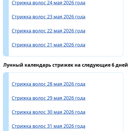
Стрижка волос 24 мая 2026 года
Стрижка волос 23 мая 2026 года
Стрижка волос 22 мая 2026 года
Стрижка волос 21 мая 2026 года
Лунный календарь стрижек на следующие 6 дней
Стрижка волос 28 мая 2026 года
Стрижка волос 29 мая 2026 года
Стрижка волос 30 мая 2026 года
Стрижка волос 31 мая 2026 года