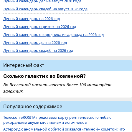
Лунный календарь дел на август 2026 года
Лунный календарь свадеб на август 2026 года
Лунный календарь на 2026 год
Лунный календарь стрижек на 2026 год
Лунный календарь огородника и садовода на 2026 год
Лунный календарь дел на 2026 год
Лунный календарь свадеб на 2026 год
Интересный факт
Сколько галактик во Вселенной?
Во Вселенной насчитывается более 100 миллиардов
галактик.
Популярное содержимое
Телескоп eROSITA представил карту рентгеновского неба с
рекордными двумя миллионами источников
Астероид с аномальной орбитой оказался «темной» кометой: что