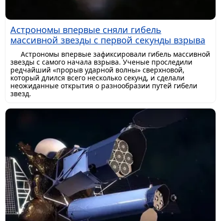
Астрономы впервые сняли гибель
массивной звезды с первой секунды взрыва
Астрономы впервые зафиксировали гибель массивной
звезды с самого начала взрыва. Ученые проследили
редчайший «прорыв ударной волны» сверхновой,
который длился всего несколько секунд, и сделали
неожиданные открытия о разнообразии путей гибели
звезд.