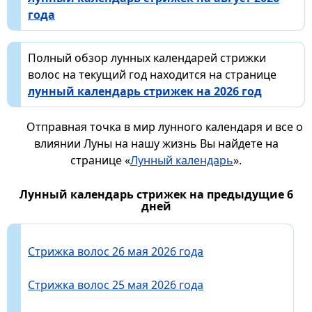
года
Полный обзор лунных календарей стрижки
волос на текущий год находится на странице
лунный календарь стрижек на 2026 год
Отправная точка в мир лунного календаря и все о
влиянии Луны на нашу жизнь Вы найдете на
странице «
Лунный календарь
».
Лунный календарь стрижек на предыдущие 6
дней
Стрижка волос 26 мая 2026 года
Стрижка волос 25 мая 2026 года