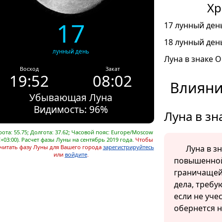
Хр
17
17 лунный день
18 лунный день
лунный день
Луна в знаке О
Восход
Закат
19:52
08:02
Влияни
Убывающая Луна
Видимость: 96%
Луна в зн
ота: 55.75; Долгота: 37.62; Часовой пояс: Europe/Moscow
+03:00). Расчет фазы Луны на сентябрь 2019 года.
Чтобы
читать фазу Луны для Вашего города
зарегистрируйтесь
Луна в з
или
войдите
.
повышенной
граничащей
дела, требу
если не уче
обернется 