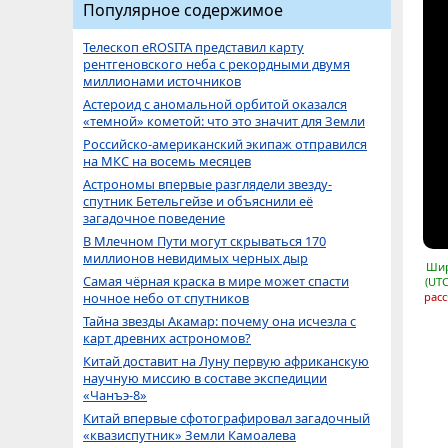
Популярное содержимое
Телескоп eROSITA представил карту
рентгеновского неба с рекордными двумя
миллионами источников
Астероид с аномальной орбитой оказался
«темной» кометой: что это значит для Земли
Российско-американский экипаж отправился
на МКС на восемь месяцев
Астрономы впервые разглядели звезду-
спутник Бетельгейзе и объяснили её
загадочное поведение
В Млечном Пути могут скрываться 170
миллионов невидимых черных дыр
Шир
Самая чёрная краска в мире может спасти
(UTC
ночное небо от спутников
расс
Тайна звезды Акамар: почему она исчезла с
карт древних астрономов?
Китай доставит на Луну первую африканскую
научную миссию в составе экспедиции
«Чанъэ-8»
Китай впервые сфотографировал загадочный
«квазиспутник» Земли Камоалева