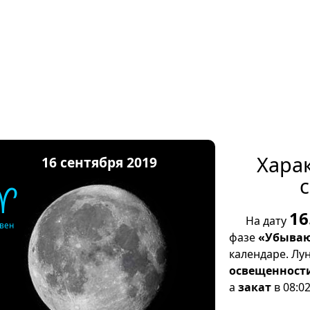
Хара
16 сентября 2019
с
♈
16
На дату
вен
фазе
«Убываю
календаре. Лу
освещенност
а
закат
в 08:02