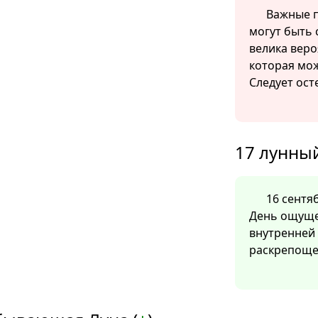
Важные п
могут быть 
велика веро
которая мож
Следует ост
17 лунный
16 сентяб
День ощуще
внутренней 
раскрепоще