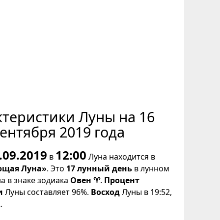
ктеристики Луны на 16
ентября 2019 года
.09.2019
12:00
в
Луна находится в
щая Луна»
. Это
17 лунный день
в лунном
на в знаке зодиака
Овен ♈
.
Процент
и
Луны составляет 96%.
Восход
Луны в 19:52,
.