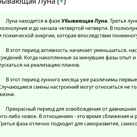
бывающая Луна (
+
)
Луна находится в фазе
Убывающая Луна
. Третья лу
полнолуния и до начала четвертой четверти. В полнолу
и психической энергии, которая впоследствии понемног
В этот период активность начинает уменьшаться, нас
суждений. Когда накопленные за минувшие фазы опыт и
пускаться на реализацию планов.
В этот период лунного месяца уже различимы первые
Случающиеся смены настроений могут относиться не тол
жизни.
Прекрасный период для освобождения от давнишних
что-либо новое. В отношениях - это время сближения и
Третья фаза отлично подходит для саморазвития, самос