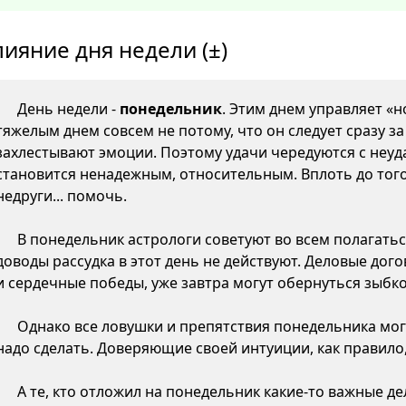
лияние дня недели (±)
День недели -
понедельник
. Этим днем управляет «н
тяжелым днем совсем не потому, что он следует сразу з
захлестывают эмоции. Поэтому удачи чередуются с неуда
становится ненадежным, относительным. Вплоть до того,
недруги... помочь.
В понедельник астрологи советуют во всем полагатьс
доводы рассудка в этот день не действуют. Деловые дого
и сердечные победы, уже завтра могут обернуться зыб
Однако все ловушки и препятствия понедельника могу
надо сделать. Доверяющие своей интуиции, как правило,
А те, кто отложил на понедельник какие-то важные д