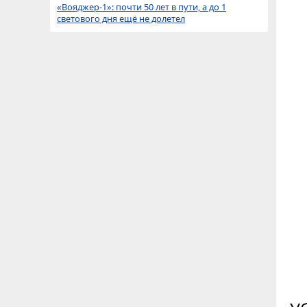
«Вояджер-1»: почти 50 лет в пути, а до 1
светового дня ещё не долетел