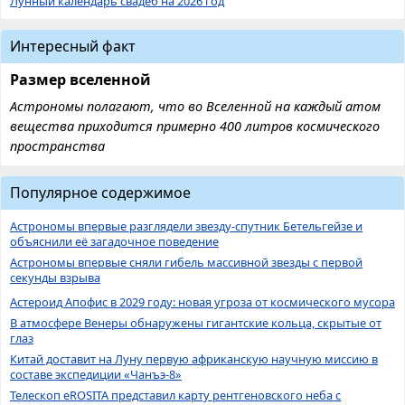
Лунный календарь свадеб на 2026 год
Интересный факт
Размер вселенной
Астрономы полагают, что во Вселенной на каждый атом
вещества приходится примерно 400 литров космического
пространства
Популярное содержимое
Астрономы впервые разглядели звезду-спутник Бетельгейзе и
объяснили её загадочное поведение
Астрономы впервые сняли гибель массивной звезды с первой
секунды взрыва
Астероид Апофис в 2029 году: новая угроза от космического мусора
В атмосфере Венеры обнаружены гигантские кольца, скрытые от
глаз
Китай доставит на Луну первую африканскую научную миссию в
составе экспедиции «Чанъэ-8»
Телескоп eROSITA представил карту рентгеновского неба с