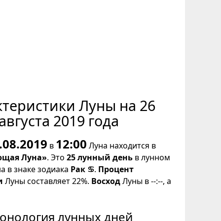
ктеристики Луны на 26
августа 2019 года
.08.2019
12:00
в
Луна находится в
щая Луна»
. Это
25 лунный день
в лунном
на в знаке зодиака
Рак ♋
.
Процент
и
Луны составляет 22%.
Восход
Луны в --:--, а
онология лунных дней