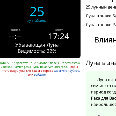
25
25 лунный день
Луна в знаке Б
лунный день
Луна в знаке Ра
Восход
Закат
--:--
17:24
Влиян
Убывающая Луна
Видимость: 22%
Луна в зн
ота: 55.75; Долгота: 37.62; Часовой пояс: Europe/Moscow
TC+03:00). Расчет фазы Луны на август 2019 года.
Чтобы
читать фазу Луны для Вашего города
зарегистрируйтесь
или
войдите
.
Луна в з
семья это н
период когд
Рака для Ва
наибольшее