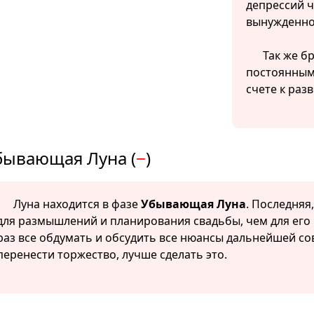
депрессий ч
вынужденно
Так же б
постоянным
счете к разв
бывающая Луна (
−
)
Луна находится в фазе
Убывающая Луна
. Последняя
для размышлений и планирования свадьбы, чем для его 
раз все обдумать и обсудить все нюансы дальнейшей со
перенести торжество, лучше сделать это.