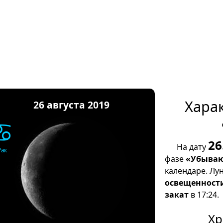
Хара
26 августа 2019
♋
26
На дату
Рак
фазе
«Убываю
календаре. Лу
освещенност
закат
в 17:24.
Хр