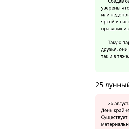
Создав с
уверены что
или недопо
яркой и нас
праздник из
Такую па
друзья, они
так и в тяж
25 лунный
26 август
День крайне
Существует
материальны