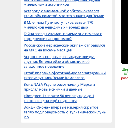
миллионами источников
Астероид с аномальной орбитой оказался
«темной» кометой: что это значит для Земли
В Млечном Пути могут скрываться 170
миллионов невидимых черных дыр
Тайна звезды Акамар: почему она исчезла с
карт древних астрономов?
Российско-американский экипаж отправился
на МКС на восемь месяцев
Астрономы впервые разглядели звезду-
спутник Бетельгейзе и объяснили её
загадочное поведение
Шир
Китай впервые сфотографировал загадочный
(U
«квазиспутник» Земли Камоалева
расс
Зонд NASA Psyche разогнался у Марса и
прислал новые снимки и данные
«Вояджер-1»: почти 50 лет в пути, а до 1
светового дня ещё не долетел
Зонд «Юнона» впервые измерил скрытое
тепло под поверхностью вулканической луны
Ио