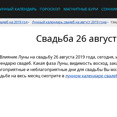
УННЫЙ КАЛЕНДАРЬ
ГОРОСКОП
МАГНИТНЫЕ БУРИ
СОННИ
адеб на 2019 год
›
Лунный календарь свадеб на август 2019 года
›
Сва
Свадьба 26 август
Влияние Луны на свадьбу 26 августа 2019 года, сегодня
ендарю свадеб. Какая фаза Луны, видимость восход, зака
агоприятные и неблагоприятные дни для свадьбы Вы мож
адьбе на весь месяц смотрите в
лунном календаре свадеб