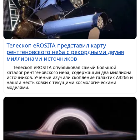
Телескоп eROSITA представил карту
рентгеновского неба с рекордными двумя
миллионами источников
Телескоп eROSITA опубликовал самый большой
каталог рентгеновского неба, содержащий два миллиона
источников. Ученые изучили скопление галактик A3266 и
нашли нестыковки с текущими космологическими
моделями.