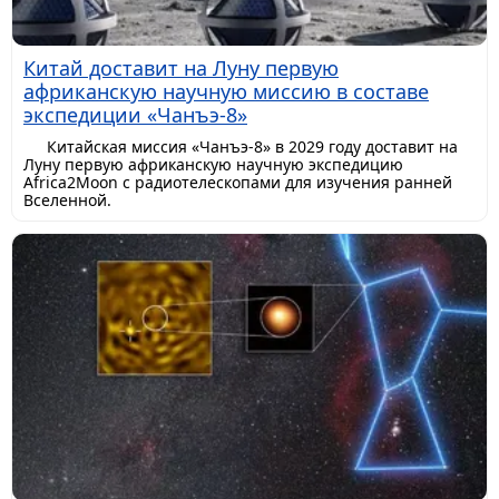
Китай доставит на Луну первую
африканскую научную миссию в составе
экспедиции «Чанъэ-8»
Китайская миссия «Чанъэ-8» в 2029 году доставит на
Луну первую африканскую научную экспедицию
Africa2Moon с радиотелескопами для изучения ранней
Вселенной.