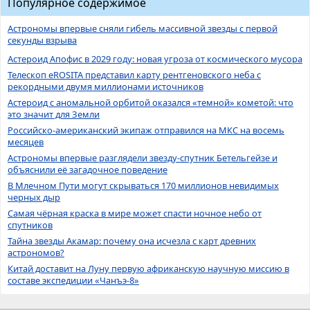
Популярное содержимое
Астрономы впервые сняли гибель массивной звезды с первой
секунды взрыва
Астероид Апофис в 2029 году: новая угроза от космического мусора
Телескоп eROSITA представил карту рентгеновского неба с
рекордными двумя миллионами источников
Астероид с аномальной орбитой оказался «темной» кометой: что
это значит для Земли
Российско-американский экипаж отправился на МКС на восемь
месяцев
Астрономы впервые разглядели звезду-спутник Бетельгейзе и
объяснили её загадочное поведение
В Млечном Пути могут скрываться 170 миллионов невидимых
черных дыр
Самая чёрная краска в мире может спасти ночное небо от
спутников
Тайна звезды Акамар: почему она исчезла с карт древних
астрономов?
Китай доставит на Луну первую африканскую научную миссию в
составе экспедиции «Чанъэ-8»