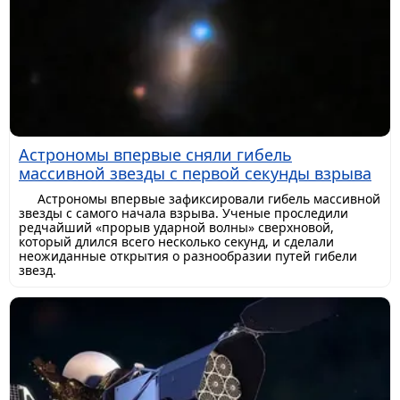
Астрономы впервые сняли гибель
массивной звезды с первой секунды взрыва
Астрономы впервые зафиксировали гибель массивной
звезды с самого начала взрыва. Ученые проследили
редчайший «прорыв ударной волны» сверхновой,
который длился всего несколько секунд, и сделали
неожиданные открытия о разнообразии путей гибели
звезд.