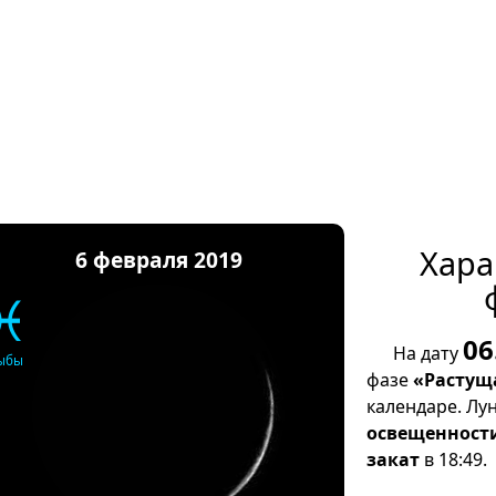
Хара
6 февраля 2019
♓
06
На дату
ыбы
фазе
«Растущ
календаре. Лу
освещенност
закат
в 18:49.