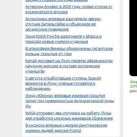
Астероид Апофис в 2029 году: новая угроза от
космического мусора
Астрономы впервые разглядели звезду-
спутник Бетельгейзе и объяснили её
загадочное поведение
Зонд NASA Psyche разогнался у Марса и
прислал новые снимки и данные
В атмосфере Венеры обнаружены гигантские
кольца, скрытые от глаз
Китай доставит на Луну первую африканскую
научную миссию в составе экспедиции
«Чанъэ-8»
5 августа отработавшая ступень SpaceX
Шир
врежется в Луну: учёные готовятся к
(UT
наблюдению
расс
Зонд «Юнона» впервые измерил скрытое
тепло под поверхностью вулканической луны
Ио
NASA отправит два спутника на орбиту Луны
для отработки сложных маневров сближения
В космосе впервые сделали рентгеновские
снимки людей: миссия Fram2