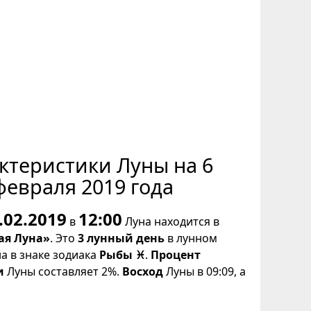
ктеристики Луны на 6
февраля 2019 года
.02.2019
12:00
в
Луна находится в
ая Луна»
. Это
3 лунный день
в лунном
на в знаке зодиака
Рыбы ♓
.
Процент
и
Луны составляет 2%.
Восход
Луны в 09:09, а