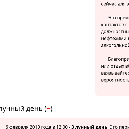
сейчас для 
Это врем
контактов с
должностны
нефтехимич
алкогольно
Благопри
или отдых в
ввязывайтес
вероятност
лунный день (
−
)
6 февраля 2019 года в 12:00 -
3 лунный день
. Это пе