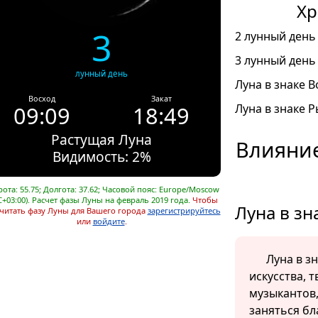
Хр
3
2 лунный день 
3 лунный день 
лунный день
Луна в знаке В
Восход
Закат
09:09
18:49
Луна в знаке Р
Растущая Луна
Влияние
Видимость: 2%
ота: 55.75; Долгота: 37.62; Часовой пояс: Europe/Moscow
C+03:00). Расчет фазы Луны на февраль 2019 года.
Чтобы
Луна в зн
читать фазу Луны для Вашего города
зарегистрируйтесь
или
войдите
.
Луна в з
искусства, 
музыкантов,
заняться бл