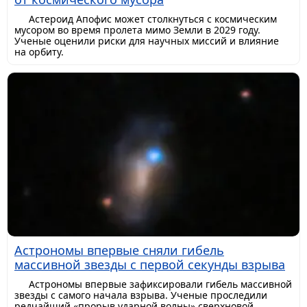
Астероид Апофис может столкнуться с космическим
мусором во время пролета мимо Земли в 2029 году.
Ученые оценили риски для научных миссий и влияние
на орбиту.
Астрономы впервые сняли гибель
массивной звезды с первой секунды взрыва
Астрономы впервые зафиксировали гибель массивной
звезды с самого начала взрыва. Ученые проследили
редчайший «прорыв ударной волны» сверхновой,