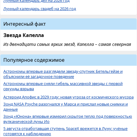
Лунный календарь дел на 2026 год
Лунный календарь свадеб на 2026 год
Интересный факт
Звезда Капелла
Из двенадцати самых ярких звезд, Капелла – самая северная
Популярное содержимое
Астрономы впервые разглядели звезду-спутник Бетельгейзе и
объяснили её загадочное поведение
Астрономы впервые сняли гибель массивной звезды с первой
секунды взрыва
Астероид Апофис в 2029 году: новая угроза от космического мусора
Зонд NASA Psyche разогнался у Марса и прислал новые снимки и
данные
Зонд «Юнона» впервые измерил скрытое тепло под поверхностью
вулканической луны Ио
5 августа отработавшая ступень SpaceX врежется в Луну: учёные
готовятся к наблюдению