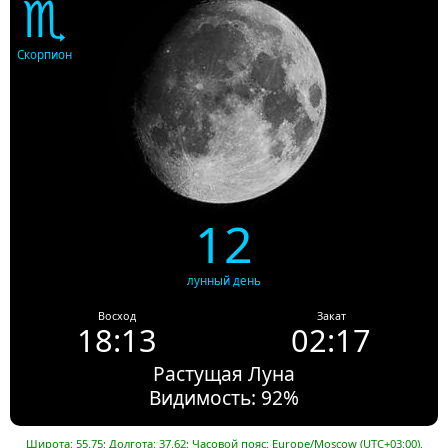
♏
Скорпион
12
лунный день
Восход
Закат
18:13
02:17
Растущая Луна
Видимость: 92%
Широта: 55.75; Долгота: 37.62; Часовой пояс: Europe/Moscow (UTC+03:00).