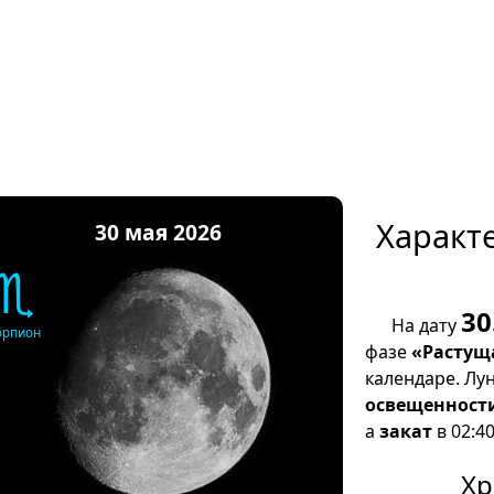
Характ
30 мая 2026
♏
30
На дату
орпион
фазе
«Растущ
календаре. Лу
освещенност
а
закат
в 02:40
Хр