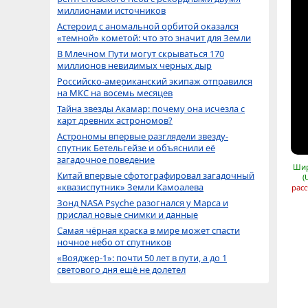
миллионами источников
Астероид с аномальной орбитой оказался
«темной» кометой: что это значит для Земли
В Млечном Пути могут скрываться 170
миллионов невидимых черных дыр
Российско-американский экипаж отправился
на МКС на восемь месяцев
Тайна звезды Акамар: почему она исчезла с
карт древних астрономов?
Астрономы впервые разглядели звезду-
спутник Бетельгейзе и объяснили её
загадочное поведение
Шир
Китай впервые сфотографировал загадочный
(
«квазиспутник» Земли Камоалева
расс
Зонд NASA Psyche разогнался у Марса и
прислал новые снимки и данные
Самая чёрная краска в мире может спасти
ночное небо от спутников
«Вояджер-1»: почти 50 лет в пути, а до 1
светового дня ещё не долетел