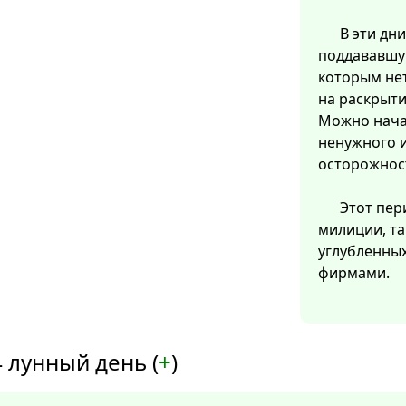
В эти дн
поддававшую
которым нет
на раскрыти
Можно нача
ненужного и
осторожност
Этот пер
милиции, та
углубленных
фирмами.
 лунный день (
+
)