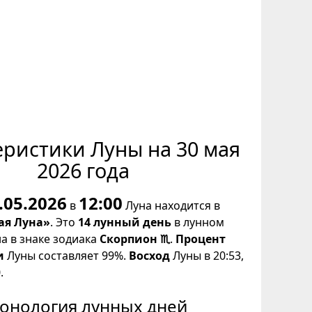
еристики Луны на 30 мая
2026 года
.05.2026
12:00
в
Луна находится в
ая Луна»
. Это
14 лунный день
в лунном
на в знаке зодиака
Скорпион ♏
.
Процент
и
Луны составляет 99%.
Восход
Луны в 20:53,
.
онология лунных дней