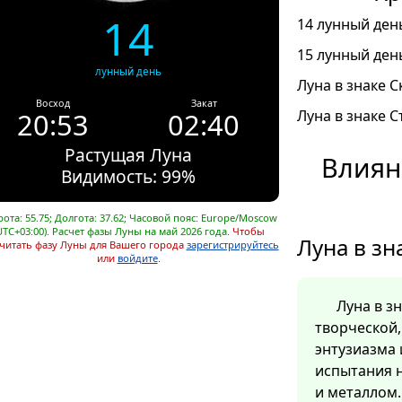
14
14 лунный день
15 лунный день
лунный день
Луна в знаке С
Восход
Закат
20:53
02:40
Луна в знаке С
Растущая Луна
Влиян
Видимость: 99%
ота: 55.75; Долгота: 37.62; Часовой пояс: Europe/Moscow
UTC+03:00). Расчет фазы Луны на май 2026 года.
Чтобы
Луна в зн
читать фазу Луны для Вашего города
зарегистрируйтесь
или
войдите
.
Луна в з
творческой
энтузиазма 
испытания н
и металлом.