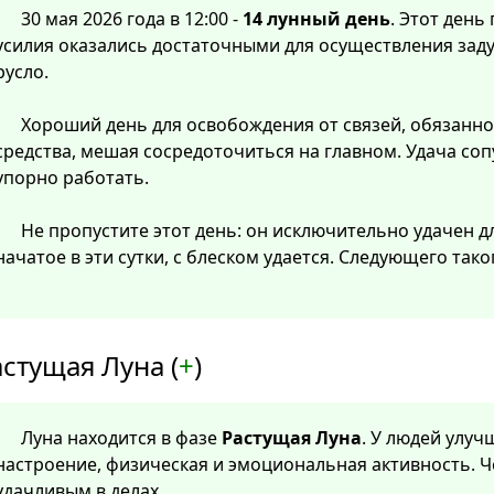
30 мая 2026 года в 12:00 -
14 лунный день
. Этот ден
усилия оказались достаточными для осуществления зад
русло.
Хороший день для освобождения от связей, обязанно
средства, мешая сосредоточиться на главном. Удача соп
упорно работать.
Не пропустите этот день: он исключительно удачен дл
начатое в эти сутки, с блеском удается. Следующего так
стущая Луна (
+
)
Луна находится в фазе
Растущая Луна
. У людей улу
настроение, физическая и эмоциональная активность. Ч
удачливым в делах.