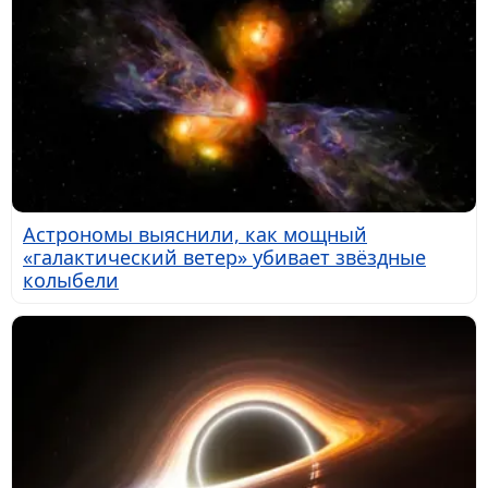
Астрономы выяснили, как мощный
«галактический ветер» убивает звёздные
колыбели