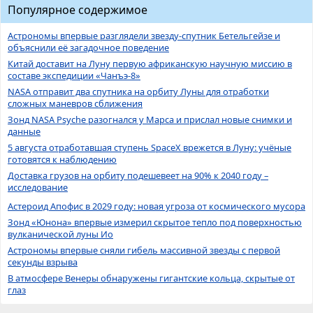
Популярное содержимое
Астрономы впервые разглядели звезду-спутник Бетельгейзе и
объяснили её загадочное поведение
Китай доставит на Луну первую африканскую научную миссию в
составе экспедиции «Чанъэ-8»
NASA отправит два спутника на орбиту Луны для отработки
сложных маневров сближения
Зонд NASA Psyche разогнался у Марса и прислал новые снимки и
данные
5 августа отработавшая ступень SpaceX врежется в Луну: учёные
готовятся к наблюдению
Доставка грузов на орбиту подешевеет на 90% к 2040 году –
исследование
Астероид Апофис в 2029 году: новая угроза от космического мусора
Зонд «Юнона» впервые измерил скрытое тепло под поверхностью
вулканической луны Ио
Астрономы впервые сняли гибель массивной звезды с первой
секунды взрыва
В атмосфере Венеры обнаружены гигантские кольца, скрытые от
глаз