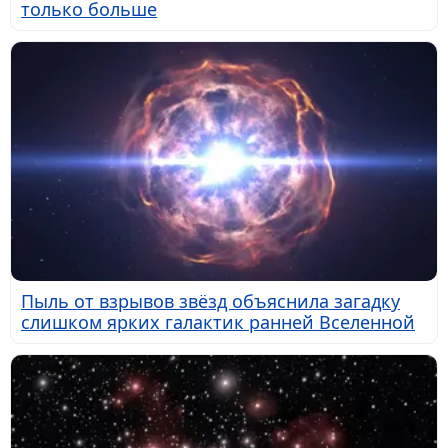
только больше
Пыль от взрывов звёзд объяснила загадку
слишком ярких галактик ранней Вселенной