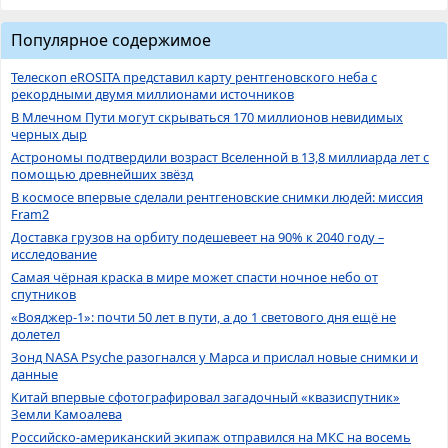
Популярное содержимое
Телескоп eROSITA представил карту рентгеновского неба с
рекордными двумя миллионами источников
В Млечном Пути могут скрываться 170 миллионов невидимых
черных дыр
Астрономы подтвердили возраст Вселенной в 13,8 миллиарда лет с
помощью древнейших звёзд
В космосе впервые сделали рентгеновские снимки людей: миссия
Fram2
Доставка грузов на орбиту подешевеет на 90% к 2040 году –
исследование
Самая чёрная краска в мире может спасти ночное небо от
спутников
«Вояджер-1»: почти 50 лет в пути, а до 1 светового дня ещё не
долетел
Зонд NASA Psyche разогнался у Марса и прислал новые снимки и
данные
Китай впервые сфотографировал загадочный «квазиспутник»
Земли Камоалева
Российско-американский экипаж отправился на МКС на восемь