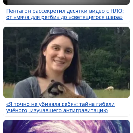
Пентагон рассекретил десятки видео с НЛО:
от «мяча для регби» до «светящегося шара»
«Я точно не убивала себя»: тайна гибели
учёного, изучавшего антигравитацию