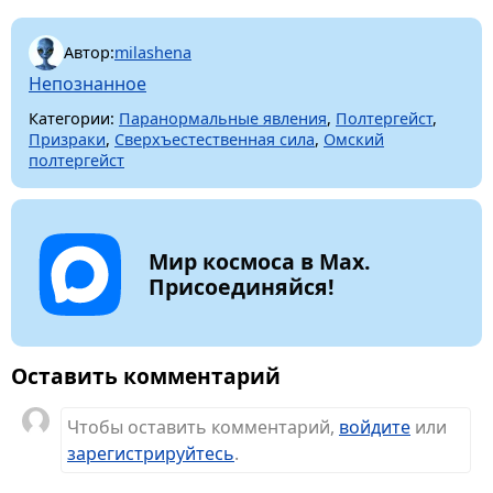
Автор:
milashena
Непознанное
Категории:
Паранормальные явления
,
Полтергейст
,
Призраки
,
Сверхъестественная сила
,
Омский
полтергейст
Мир космоса в Max.
Присоединяйся!
Оставить комментарий
Чтобы оставить комментарий,
войдите
или
зарегистрируйтесь
.