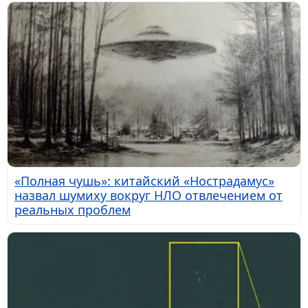
«Полная чушь»: китайский «Нострадамус»
назвал шумиху вокруг НЛО отвлечением от
реальных проблем