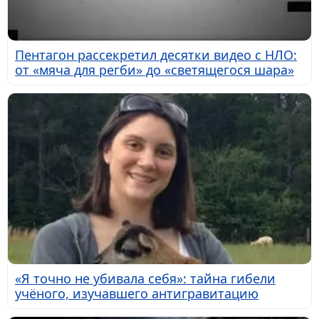
Пентагон рассекретил десятки видео с НЛО:
от «мяча для регби» до «светящегося шара»
«Я точно не убивала себя»: тайна гибели
учёного, изучавшего антигравитацию