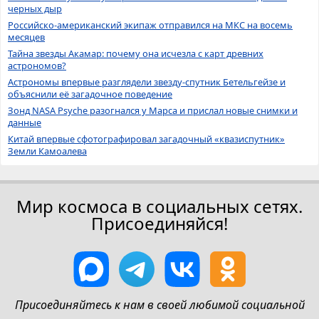
черных дыр
Российско-американский экипаж отправился на МКС на восемь
месяцев
Тайна звезды Акамар: почему она исчезла с карт древних
астрономов?
Астрономы впервые разглядели звезду-спутник Бетельгейзе и
объяснили её загадочное поведение
Зонд NASA Psyche разогнался у Марса и прислал новые снимки и
данные
Китай впервые сфотографировал загадочный «квазиспутник»
Земли Камоалева
Мир космоса в социальных сетях.
Присоединяйся!
Присоединяйтесь к нам в своей любимой социальной