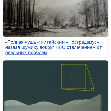
«Полная чушь»: китайский «Нострадамус»
назвал шумиху вокруг НЛО отвлечением от
реальных проблем