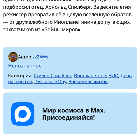
подбросил отец, Арнольд Спилберг. За десятилетия
режиссёр превратил её в целую вселенную образов
— от дружелюбного Инопланетянина до пугающих
захватчиков из «Войны миров».
Автор:
zzZAWs
Непознанное
Категории:
Стивен Спилберг
,
Инопланетяне
,
НЛО
,
День
раскрытия
,
Disclosure Day
,
Внеземная жизнь
Мир космоса в Max.
Присоединяйся!