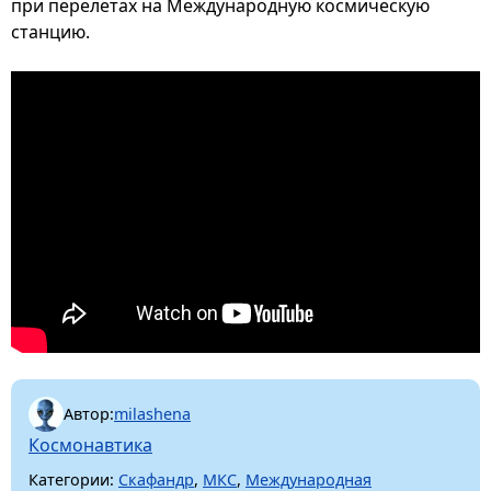
при перелетах на Международную космическую
станцию.
Автор:
milashena
Космонавтика
Категории:
Скафандр
,
МКС
,
Международная