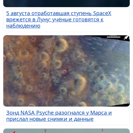
5 августа отработавшая ступень SpaceX
врежется в Луну: учёные готовятся к
наблюдению
Зонд NASA Psyche разогнался у Марса и
прислал новые снимки и данные