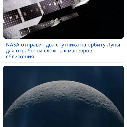
NASA отправит два спутника на орбиту Луны
для отработки сложных маневров
сближения