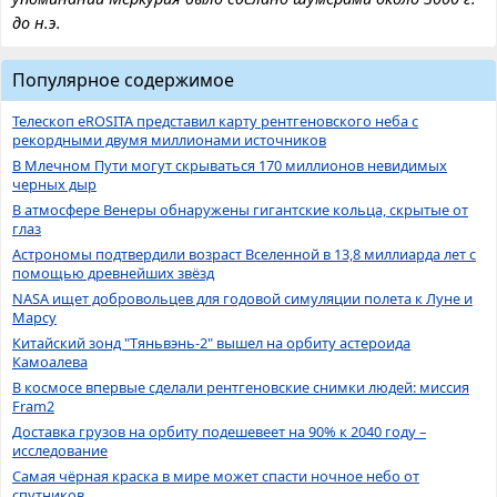
до н.э.
Популярное содержимое
Телескоп eROSITA представил карту рентгеновского неба с
рекордными двумя миллионами источников
В Млечном Пути могут скрываться 170 миллионов невидимых
черных дыр
В атмосфере Венеры обнаружены гигантские кольца, скрытые от
глаз
Астрономы подтвердили возраст Вселенной в 13,8 миллиарда лет с
помощью древнейших звёзд
NASA ищет добровольцев для годовой симуляции полета к Луне и
Марсу
Китайский зонд "Тяньвэнь-2" вышел на орбиту астероида
Камоалева
В космосе впервые сделали рентгеновские снимки людей: миссия
Fram2
Доставка грузов на орбиту подешевеет на 90% к 2040 году –
исследование
Самая чёрная краска в мире может спасти ночное небо от
спутников