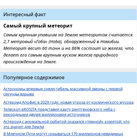
Интересный факт
Самый крупный метеорит
Самым крупным упавшим на Землю метеоритом считается
2,7 метровый «Гоба» (Hoba), обнаруженный в Намибии.
Метеорит весит 60 тонн и на 86% состоит из железа, что
делает его самым крупным куском железа природного
происхождения на Земле.
Популярное содержимое
Астрономы впервые сняли гибель массивной звезды с первой
секунды взрыва
Астероид Апофис в 2029 году: новая угроза от космического мусора
Телескоп eROSITA представил карту рентгеновского неба с
рекордными двумя миллионами источников
Астероид с аномальной орбитой оказался «темной» кометой: что
это значит для Земли
В Млечном Пути могут скрываться 170 миллионов невидимых