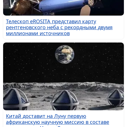
Телескоп eROSITA представил карту
рентгеновского неба с рекордными двумя
миллионами источников
Китай доставит на Луну первую
африканскую научную миссию в составе