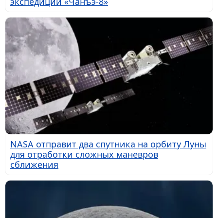
экспедиции «Чанъэ-8»
NASA отправит два спутника на орбиту Луны
для отработки сложных маневров
сближения