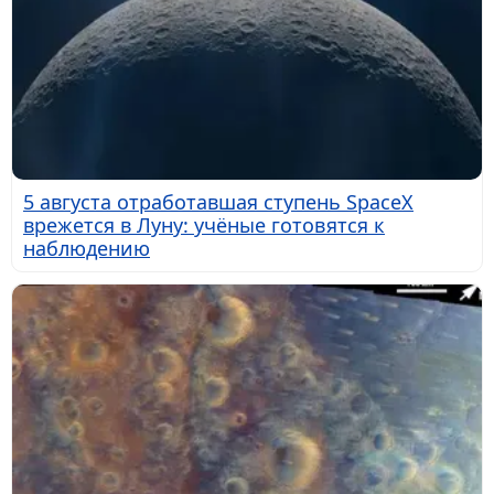
5 августа отработавшая ступень SpaceX
врежется в Луну: учёные готовятся к
наблюдению