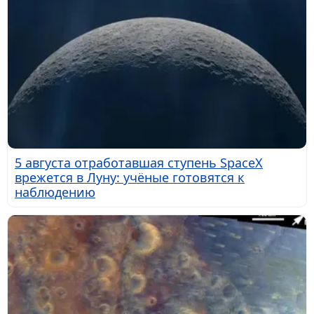
5 августа отработавшая ступень SpaceX
врежется в Луну: учёные готовятся к
наблюдению