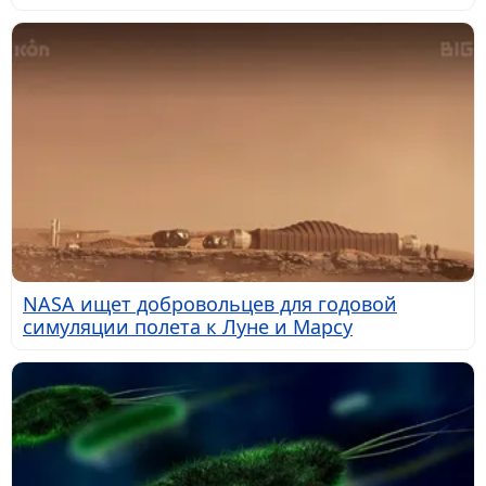
NASA ищет добровольцев для годовой
симуляции полета к Луне и Марсу