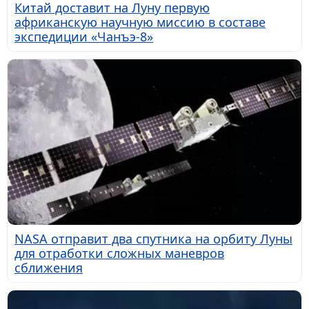
Китай доставит на Луну первую
африканскую научную миссию в составе
экспедиции «Чанъэ-8»
NASA отправит два спутника на орбиту Луны
для отработки сложных маневров
сближения