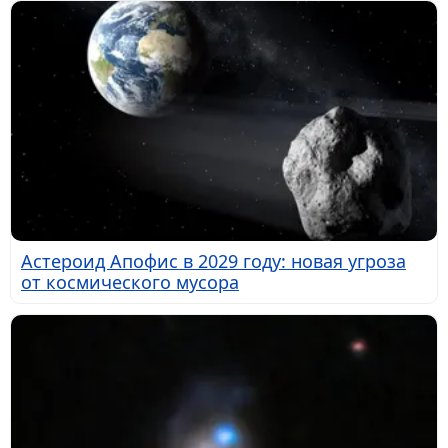
Астероид Апофис в 2029 году: новая угроза
от космического мусора