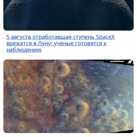
5 августа отработавшая ступень SpaceX
врежется в Луну: учёные готовятся к
наблюдению