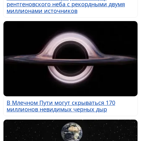
рентгеновского неба с рекордными двумя
миллионами источников
В Млечном Пути могут скрываться 170
миллионов невидимых черных дыр