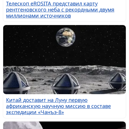
Телескоп eROSITA представил карту
рентгеновского неба с рекордными двумя
миллионами источников
Китай доставит на Луну первую
африканскую научную миссию в составе
экспедиции «Чанъэ-8»