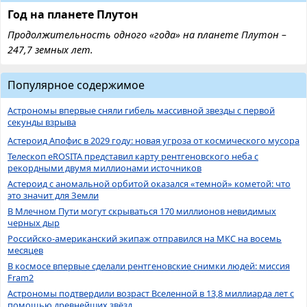
Год на планете Плутон
Продолжительность одного «года» на планете Плутон –
247,7 земных лет.
Популярное содержимое
Астрономы впервые сняли гибель массивной звезды с первой
секунды взрыва
Астероид Апофис в 2029 году: новая угроза от космического мусора
Телескоп eROSITA представил карту рентгеновского неба с
рекордными двумя миллионами источников
Астероид с аномальной орбитой оказался «темной» кометой: что
это значит для Земли
В Млечном Пути могут скрываться 170 миллионов невидимых
черных дыр
Российско-американский экипаж отправился на МКС на восемь
месяцев
В космосе впервые сделали рентгеновские снимки людей: миссия
Fram2
Астрономы подтвердили возраст Вселенной в 13,8 миллиарда лет с
помощью древнейших звёзд