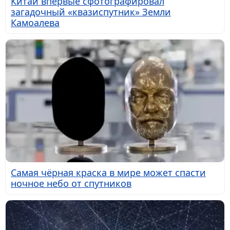
Китай впервые сфотографировал
загадочный «квазиспутник» Земли
Камоалева
Самая чёрная краска в мире может спасти
ночное небо от спутников