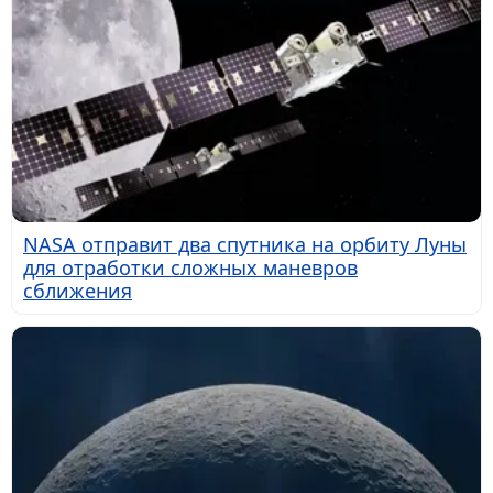
NASA отправит два спутника на орбиту Луны
для отработки сложных маневров
сближения