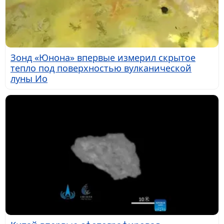
Зонд «Юнона» впервые измерил скрытое
тепло под поверхностью вулканической
луны Ио