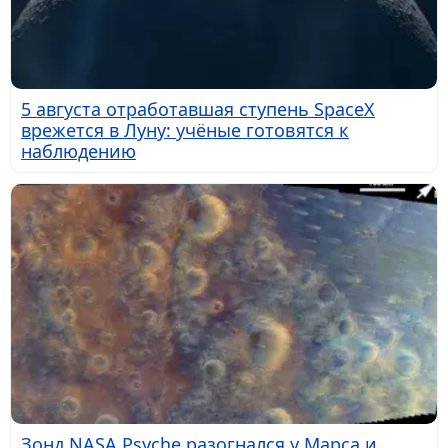
5 августа отработавшая ступень SpaceX
врежется в Луну: учёные готовятся к
наблюдению
Зонд NASA Psyche разогнался у Марса и