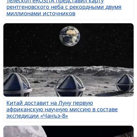
Телескоп eROSITA представил карту
рентгеновского неба с рекордными двумя
миллионами источников
Китай доставит на Луну первую
африканскую научную миссию в составе
экспедиции «Чанъэ-8»