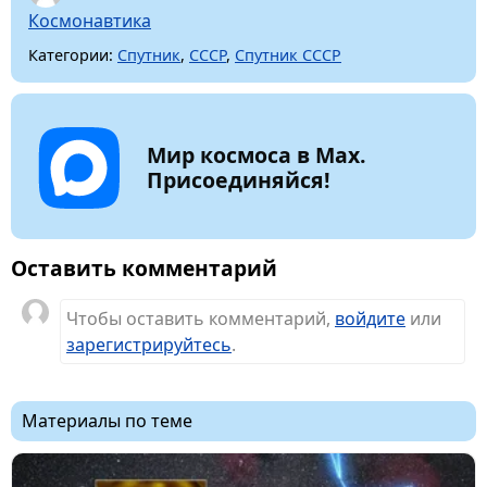
Космонавтика
Категории:
Спутник
,
СССР
,
Спутник СССР
Мир космоса в Max.
Присоединяйся!
Оставить комментарий
Чтобы оставить комментарий,
войдите
или
зарегистрируйтесь
.
Материалы по теме