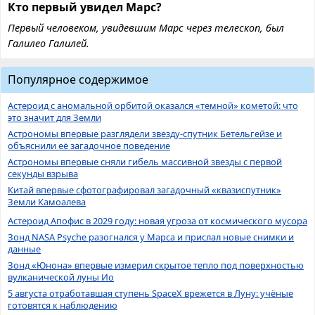
Кто первый увидел Марс?
Первый человеком, увидевшим Марс через телескоп, был
Галилео Галилей.
Популярное содержимое
Астероид с аномальной орбитой оказался «темной» кометой: что
это значит для Земли
Астрономы впервые разглядели звезду-спутник Бетельгейзе и
объяснили её загадочное поведение
Астрономы впервые сняли гибель массивной звезды с первой
секунды взрыва
Китай впервые сфотографировал загадочный «квазиспутник»
Земли Камоалева
Астероид Апофис в 2029 году: новая угроза от космического мусора
Зонд NASA Psyche разогнался у Марса и прислал новые снимки и
данные
Зонд «Юнона» впервые измерил скрытое тепло под поверхностью
вулканической луны Ио
5 августа отработавшая ступень SpaceX врежется в Луну: учёные
готовятся к наблюдению