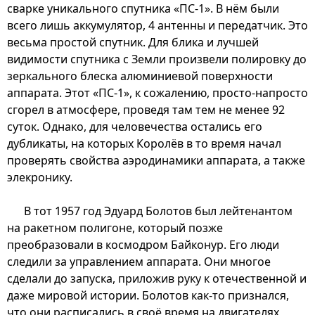
сварке уникального спутника «ПС-1». В нём были
всего лишь аккумулятор, 4 антенны и передатчик. Это
весьма простой спутник. Для блика и лучшей
видимости спутника с Земли произвели полировку до
зеркального блеска алюминиевой поверхности
аппарата. Этот «ПС-1», к сожалению, просто-напросто
сгорел в атмосфере, проведя там тем не менее 92
суток. Однако, для человечества остались его
дубликаты, на которых Королёв в то время начал
проверять свойства аэродинамики аппарата, а также
элекронику.
В тот 1957 год Эдуард Болотов был лейтенантом
на ракетном полигоне, который позже
преобразовали в космодром Байконур. Его люди
следили за управлением аппарата. Они многое
сделали до запуска, приложив руку к отечественной и
даже мировой истории. Болотов как-то признался,
что они расписались в своё время на двигателях