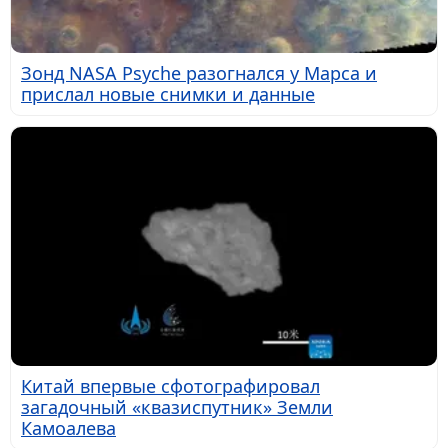
Зонд NASA Psyche разогнался у Марса и
прислал новые снимки и данные
Китай впервые сфотографировал
загадочный «квазиспутник» Земли
Камоалева