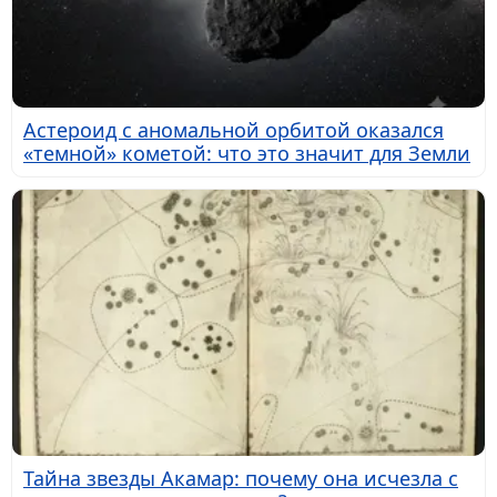
Астероид с аномальной орбитой оказался
«темной» кометой: что это значит для Земли
Тайна звезды Акамар: почему она исчезла с