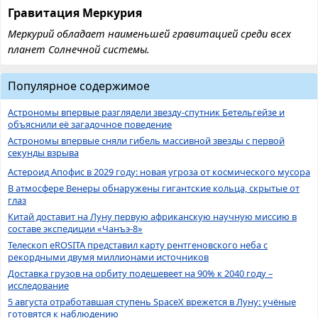
Гравитация Меркурия
Меркурий обладает наименьшей гравитацией среди всех
планет Солнечной системы.
Популярное содержимое
Астрономы впервые разглядели звезду-спутник Бетельгейзе и
объяснили её загадочное поведение
Астрономы впервые сняли гибель массивной звезды с первой
секунды взрыва
Астероид Апофис в 2029 году: новая угроза от космического мусора
В атмосфере Венеры обнаружены гигантские кольца, скрытые от
глаз
Китай доставит на Луну первую африканскую научную миссию в
составе экспедиции «Чанъэ-8»
Телескоп eROSITA представил карту рентгеновского неба с
рекордными двумя миллионами источников
Доставка грузов на орбиту подешевеет на 90% к 2040 году –
исследование
5 августа отработавшая ступень SpaceX врежется в Луну: учёные
готовятся к наблюдению