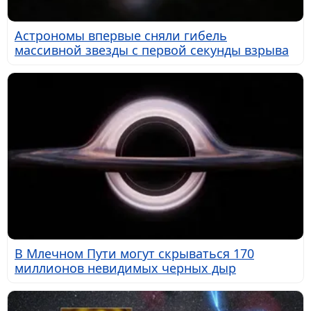
Астрономы впервые сняли гибель
массивной звезды с первой секунды взрыва
В Млечном Пути могут скрываться 170
миллионов невидимых черных дыр