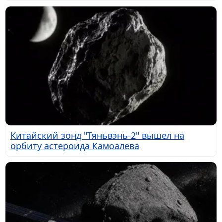
Китайский зонд "Тяньвэнь-2" вышел на
орбиту астероида Камоалева