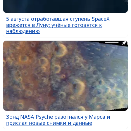
5 августа отработавшая ступень SpaceX
врежется в Луну: учёные готовятся к
наблюдению
Зонд NASA Psyche разогнался у Марса и
прислал новые снимки и данные