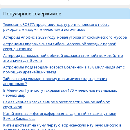
Популярное содержимое
Телескоп eROSITA представил карту рентгеновского неба с
рекордными двумя миллионами источников
Астероид Апофис в 2029 году: новая угроза от космического мусора
Астрономы впервые сняли гибель массивной звезды с первой
секунды взрыва
Астероид с аномальной орбитой оказался «темной» кометой: что
это значит для Земли
Астрономы подтвердили возраст Вселенной в 13,8 миллиарда лет с
помощью древнейших звёзд
Тайна звезды Акамар: почему она исчезла с карт древних
астрономов?
В Млечном Пути могут скрываться 170 миллионов невидимых
черных дыр
Самая чёрная краска в мире может спасти ночное небо от
спутников
Китай впервые сфотографировал загадочный «квазиспутник»
Земли Камоалева
Китай доставит на Луну первую африканскую научную миссию в
составе экспедиции «Чанъэ-8»