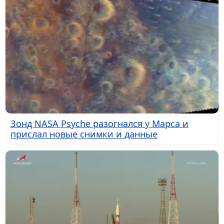
Зонд NASA Psyche разогнался у Марса и
прислал новые снимки и данные