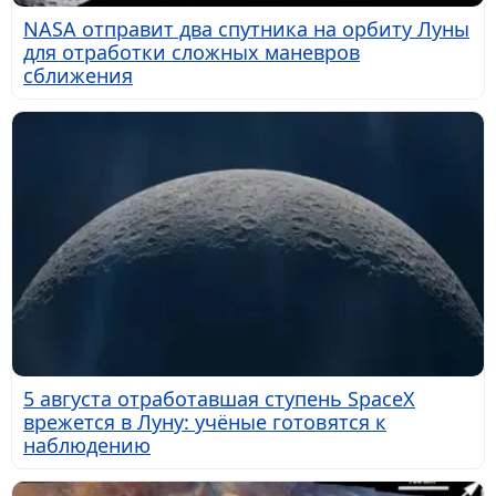
NASA отправит два спутника на орбиту Луны
для отработки сложных маневров
сближения
5 августа отработавшая ступень SpaceX
врежется в Луну: учёные готовятся к
наблюдению