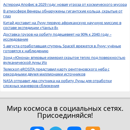
Астероид Апофис в 2029 году: новая угроза от космического мусора
В атмосфере Венеры обнаружены гигантские кольца, скрытые от
глаз
Китай доставит на Луну первую африканскую научную миссию в
составе экспедиции «Чанъэ-8»
Доставка грузов на орбиту подешевеет на 90% к 2040 году –
исследование
5 августа отработавшая ступень SpaceX врежется в Луну: учёные
готовятся к наблюдению
Зонд «Юнона» впервые измерил скрытое тепло под поверхностью
вулканической луны Ио
Телескоп eROSITA представил карту рентгеновского неба с
рекордными двумя миллионами источников
NASA отправит два спутника на орбиту Луны для отработки
сложных маневров сближения
Мир космоса в социальных сетях.
Присоединяйся!