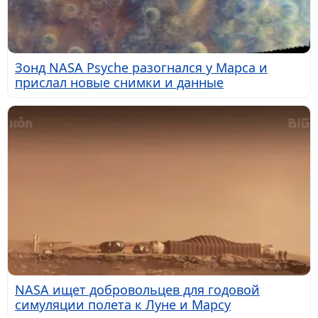
Зонд NASA Psyche разогнался у Марса и
прислал новые снимки и данные
NASA ищет добровольцев для годовой
симуляции полета к Луне и Марсу