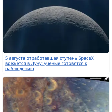
5 августа отработавшая ступень SpaceX
врежется в Луну: учёные готовятся к
наблюдению