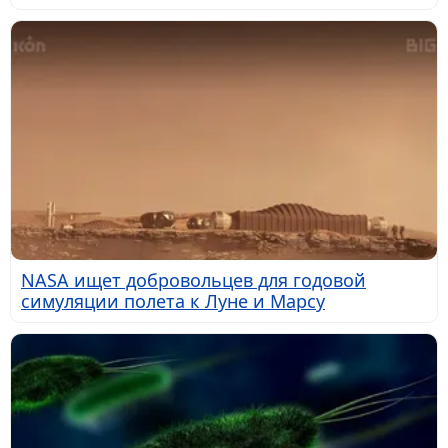
NASA ищет добровольцев для годовой
симуляции полета к Луне и Марсу