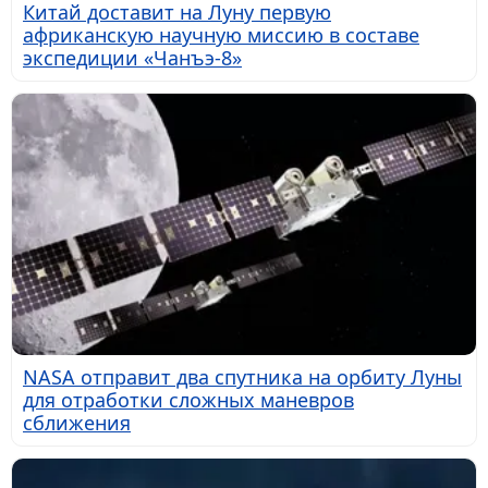
Китай доставит на Луну первую
африканскую научную миссию в составе
экспедиции «Чанъэ-8»
NASA отправит два спутника на орбиту Луны
для отработки сложных маневров
сближения