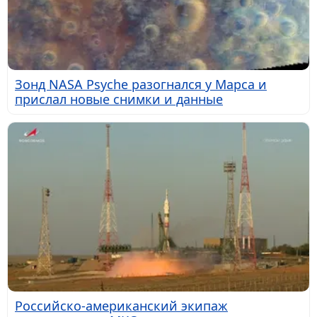
Зонд NASA Psyche разогнался у Марса и
прислал новые снимки и данные
Российско-американский экипаж