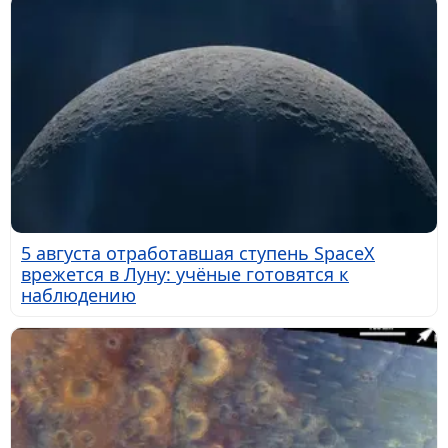
5 августа отработавшая ступень SpaceX
врежется в Луну: учёные готовятся к
наблюдению