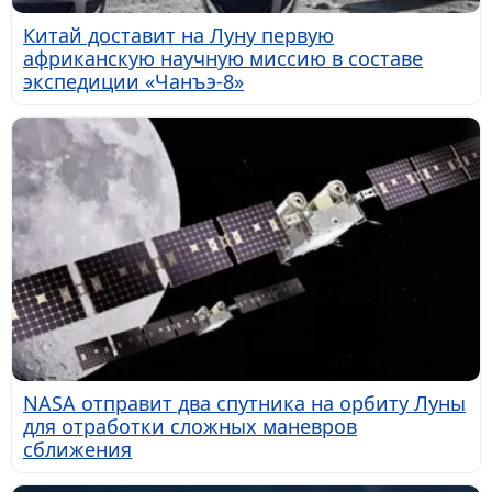
Китай доставит на Луну первую
африканскую научную миссию в составе
экспедиции «Чанъэ-8»
NASA отправит два спутника на орбиту Луны
для отработки сложных маневров
сближения