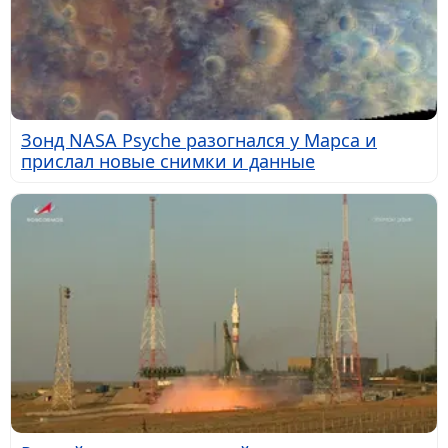
Зонд NASA Psyche разогнался у Марса и
прислал новые снимки и данные