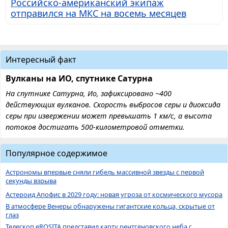
Российско-американский экипаж
отправился на МКС на восемь месяцев
Интересный факт
Вулканы на ИО, спутнике Сатурна
На спутнике Сатурна, Ио, зафиксировано ~400
действующих вулканов. Скорость выбросов серы и диоксида
серы при извержении может превышать 1 км/с, а высота
потоков достигать 500-километровой отметки.
Популярное содержимое
Астрономы впервые сняли гибель массивной звезды с первой
секунды взрыва
Астероид Апофис в 2029 году: новая угроза от космического мусора
В атмосфере Венеры обнаружены гигантские кольца, скрытые от
глаз
Телескоп eROSITA представил карту рентгеновского неба с