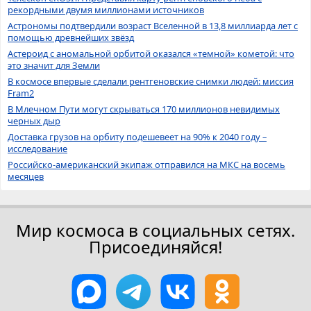
рекордными двумя миллионами источников
Астрономы подтвердили возраст Вселенной в 13,8 миллиарда лет с
помощью древнейших звёзд
Астероид с аномальной орбитой оказался «темной» кометой: что
это значит для Земли
В космосе впервые сделали рентгеновские снимки людей: миссия
Fram2
В Млечном Пути могут скрываться 170 миллионов невидимых
черных дыр
Доставка грузов на орбиту подешевеет на 90% к 2040 году –
исследование
Российско-американский экипаж отправился на МКС на восемь
месяцев
Мир космоса в социальных сетях.
Присоединяйся!