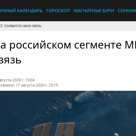
УННЫЙ КАЛЕНДАРЬ
ГОРОСКОП
МАГНИТНЫЕ БУРИ
СОННИ
С появится своя связь
а российском сегменте М
вязь
вгуста 2020 г. 13:04
овлено:
17 августа 2020 г. 23:15