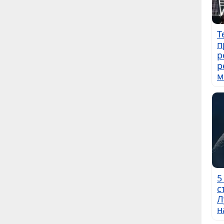
Т
п
р
р
м
5
с
Л
н