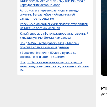
Тайна звезды Акамар: почему она исчезла с
карт древних астрономов?
Астрономы впервые разглядели звезду-
спутник Бетельгейзе и объяснили её
загадочное поведение
Российско-американский экипаж отправился
на МКС на восемь месяцев
Китай впервые сфотографировал загадочный
«квазиспутник» Земли Камоалева
Зонд NASA Psyche разогнался у Марса и
прислал новые снимки и данные
«Вояджер-1»: почти 50 лет в пути, а до 1
светового дня ещё не долетел
Зонд «Юнона» впервые измерил скрытое
тепло под поверхностью вулканической луны
Ио
эт
до