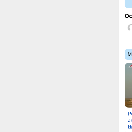
Ос
М
Р
э
н