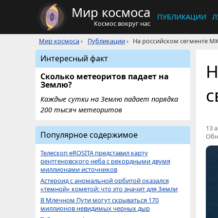
Мир космоса
ПУБЛИКАЦИИ
Л
Космос вокруг нас
Мир космоса
›
Публикации
›
На российском сегменте МК
Интересный факт
Н
Сколько метеоритов падает на
Землю?
с
Каждые сутки на Землю падает порядка
200 тысяч метеоритов
13 а
Популярное содержимое
Обн
Телескоп eROSITA представил карту
рентгеновского неба с рекордными двумя
миллионами источников
Астероид с аномальной орбитой оказался
«темной» кометой: что это значит для Земли
В Млечном Пути могут скрываться 170
миллионов невидимых черных дыр