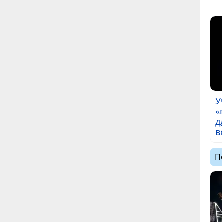
У
«
д
в
П