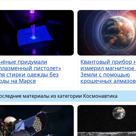
чёные придумали
Квантовый прибор 
плазменный пистолет»
измерил магнитное
ля стирки одежды без
Земли с помощью
оды на Марсе
крошечных алмазов
оследние материалы из категории Космонавтика