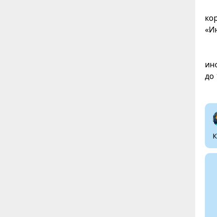
ко
«И
ин
до 
К