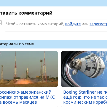
тавить комментарий
Чтобы оставить комментарий,
войдите
или
зарегист
атериалы по теме
оссийско-американский
Boeing Starliner не 
кипаж отправился на МКС
ещё год: что не так 
а восемь месяцев
космическим кораб