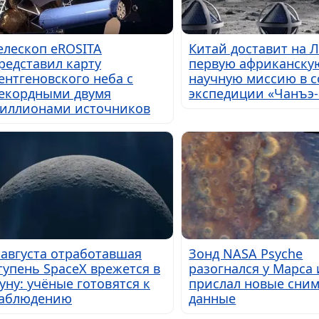
елескоп eROSITA
Китай доставит на 
редставил карту
первую африканску
ентгеновского неба с
научную миссию в с
екордными двумя
экспедиции «Чанъэ-
иллионами источников
 августа отработавшая
Зонд NASA Psyche
тупень SpaceX врежется в
разогнался у Марса 
уну: учёные готовятся к
прислал новые сним
аблюдению
данные