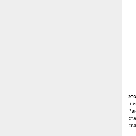
эт
ши
Ра
ст
св