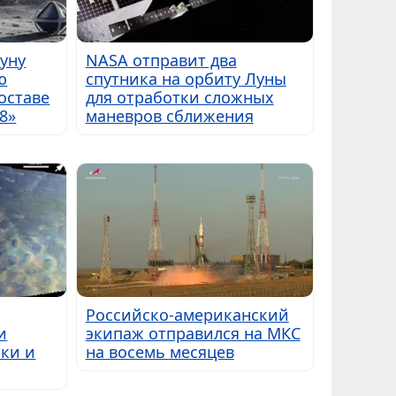
Луну
NASA отправит два
ю
спутника на орбиту Луны
оставе
для отработки сложных
8»
маневров сближения
Российско-американский
и
экипаж отправился на МКС
ки и
на восемь месяцев