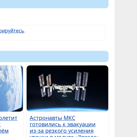
рируйтесь
.
полетит
Астронавты МКС
с
готовились к эвакуации
лём
из-за резкого усиления
утечки в модуле «Звезда»