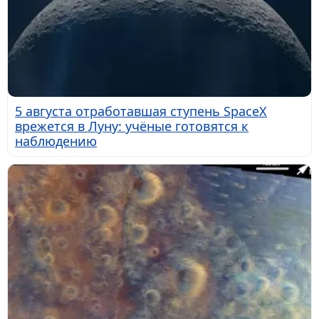
5 августа отработавшая ступень SpaceX
врежется в Луну: учёные готовятся к
наблюдению