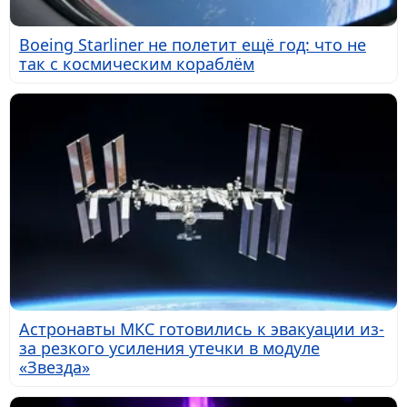
Boeing Starliner не полетит ещё год: что не
так с космическим кораблём
Астронавты МКС готовились к эвакуации из-
за резкого усиления утечки в модуле
«Звезда»