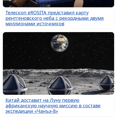
Телескоп eROSITA представил карту
рентгеновского неба с рекордными двумя
миллионами источников
Китай доставит на Луну первую
африканскую научную миссию в составе
экспедиции «Чанъэ-8»