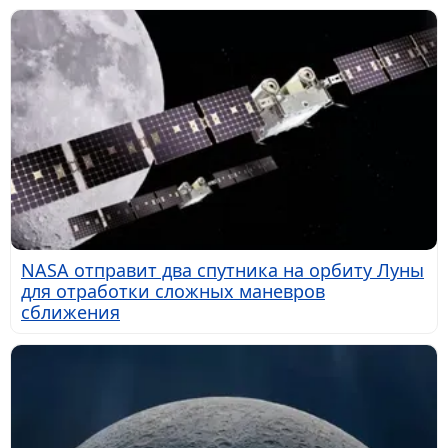
NASA отправит два спутника на орбиту Луны
для отработки сложных маневров
сближения