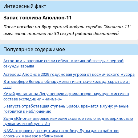
Интересный факт
Запас топлива Аполлон-11
После посадки на Луну лунный модуль корабля "Аполлон-11"
имел запас топлива на 30 секунд работы двигателей.
Популярное содержимое
Астрономы впервые сняли гибель массивной звезды с первой
секунды взрыва
Астероид Апофис в 2029 году: новая угроза от космического мусора
В атмосфере Венеры обнаружены гигантские кольца, скрытые от
глаз
Китай доставит на Луну первую африканскую научную миссию в
составе экспедиции «Чанъэ-8»
5 августа отработавшая ступень SpaceX врежется в Луну: учёные
готовятся к наблюдению
Зонд «Юнона» впервые измерил скрытое тепло под поверхностью
вулканической луны Ио
NASA отправит два спутника на орбиту Луны для отработки
сложных маневров сближения