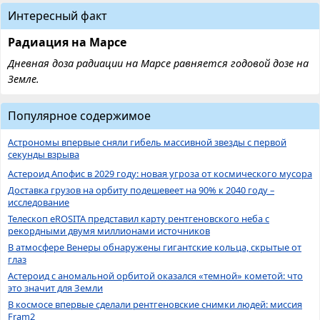
Интересный факт
Радиация на Марсе
Дневная доза радиации на Марсе равняется годовой дозе на
Земле.
Популярное содержимое
Астрономы впервые сняли гибель массивной звезды с первой
секунды взрыва
Астероид Апофис в 2029 году: новая угроза от космического мусора
Доставка грузов на орбиту подешевеет на 90% к 2040 году –
исследование
Телескоп eROSITA представил карту рентгеновского неба с
рекордными двумя миллионами источников
В атмосфере Венеры обнаружены гигантские кольца, скрытые от
глаз
Астероид с аномальной орбитой оказался «темной» кометой: что
это значит для Земли
В космосе впервые сделали рентгеновские снимки людей: миссия
Fram2