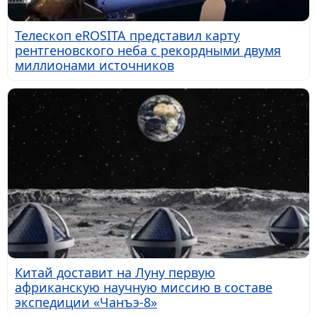
Телескоп eROSITA представил карту
рентгеновского неба с рекордными двумя
миллионами источников
Китай доставит на Луну первую
африканскую научную миссию в составе
экспедиции «Чанъэ-8»