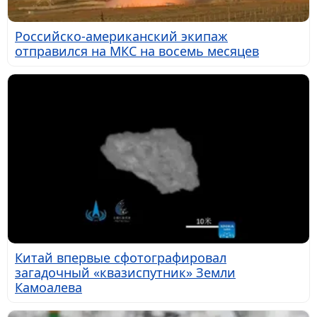
Российско-американский экипаж
отправился на МКС на восемь месяцев
Китай впервые сфотографировал
загадочный «квазиспутник» Земли
Камоалева