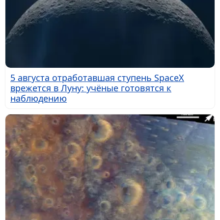
5 августа отработавшая ступень SpaceX
врежется в Луну: учёные готовятся к
наблюдению