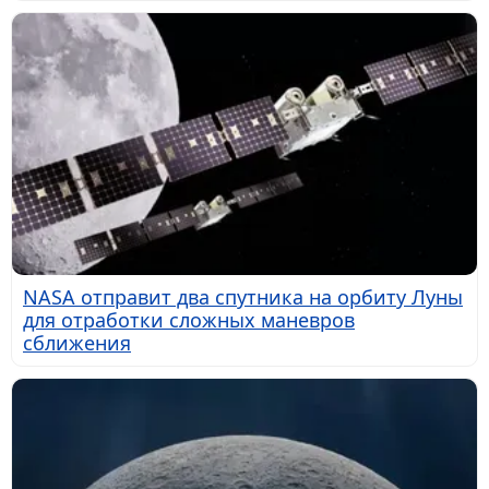
NASA отправит два спутника на орбиту Луны
для отработки сложных маневров
сближения