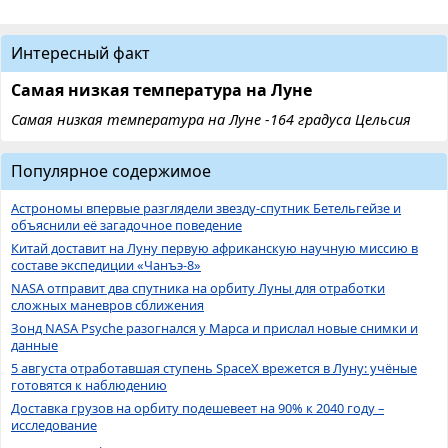
Интересный факт
Самая низкая температура на Луне
Самая низкая температура на Луне -164 градуса Цельсия
Популярное содержимое
Астрономы впервые разглядели звезду-спутник Бетельгейзе и
объяснили её загадочное поведение
Китай доставит на Луну первую африканскую научную миссию в
составе экспедиции «Чанъэ-8»
NASA отправит два спутника на орбиту Луны для отработки
сложных маневров сближения
Зонд NASA Psyche разогнался у Марса и прислал новые снимки и
данные
5 августа отработавшая ступень SpaceX врежется в Луну: учёные
готовятся к наблюдению
Доставка грузов на орбиту подешевеет на 90% к 2040 году –
исследование