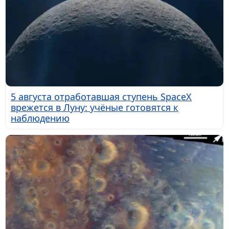
5 августа отработавшая ступень SpaceX
врежется в Луну: учёные готовятся к
наблюдению