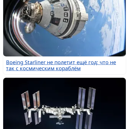
Boeing Starliner не полетит ещё год: что не
так с космическим кораблём