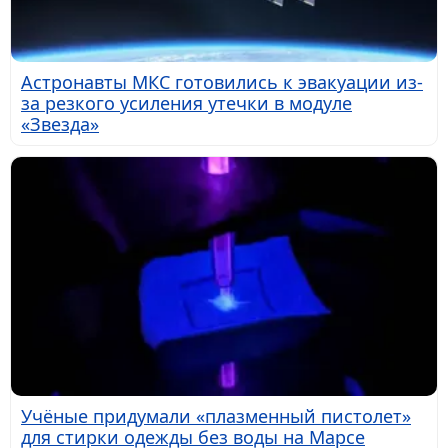
Астронавты МКС готовились к эвакуации из-
за резкого усиления утечки в модуле
«Звезда»
Учёные придумали «плазменный пистолет»
для стирки одежды без воды на Марсе