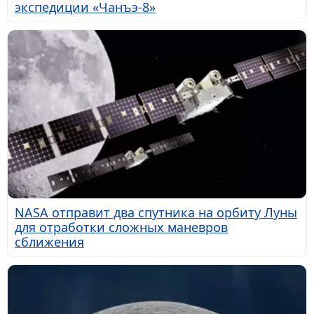
экспедиции «Чанъэ-8»
NASA отправит два спутника на орбиту Луны
для отработки сложных маневров
сближения