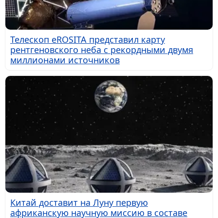
Телескоп eROSITA представил карту
рентгеновского неба с рекордными двумя
миллионами источников
Китай доставит на Луну первую
африканскую научную миссию в составе