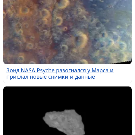
Зонд NASA Psyche разогнался у Марса и
прислал новые снимки и данные