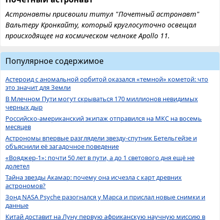
Астронавты присвоили титул "Почетный астронавт"
Вальтеру Кронкайту, который круглосуточно освещал
происходящее на космическом челноке Apollo 11.
Популярное содержимое
Астероид с аномальной орбитой оказался «темной» кометой: что
это значит для Земли
В Млечном Пути могут скрываться 170 миллионов невидимых
черных дыр
Российско-американский экипаж отправился на МКС на восемь
месяцев
Астрономы впервые разглядели звезду-спутник Бетельгейзе и
объяснили её загадочное поведение
«Вояджер-1»: почти 50 лет в пути, а до 1 светового дня ещё не
долетел
Тайна звезды Акамар: почему она исчезла с карт древних
астрономов?
Зонд NASA Psyche разогнался у Марса и прислал новые снимки и
данные
Китай доставит на Луну первую африканскую научную миссию в