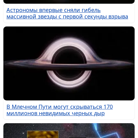
Астрономы впервые сняли гибель
массивной звезды с первой секунды взрыва
В Млечном Пути могут скрываться 170
миллионов невидимых черных дыр