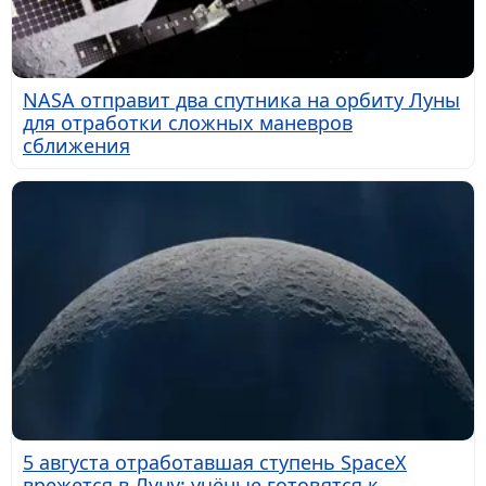
NASA отправит два спутника на орбиту Луны
для отработки сложных маневров
сближения
5 августа отработавшая ступень SpaceX
врежется в Луну: учёные готовятся к