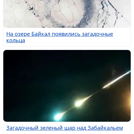
На озере Байкал появились загадочные
кольца
Загадочный зеленый шар над Забайкальем