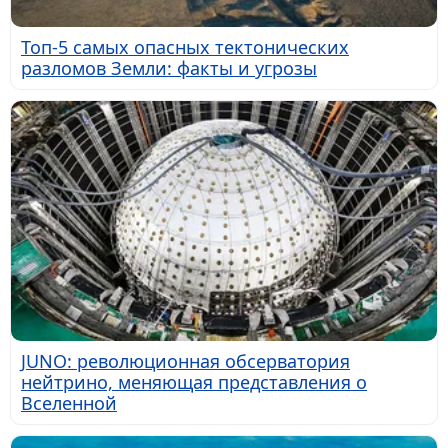
Топ-5 самых опасных тектонических
разломов Земли: факты и угрозы
JUNO: революционная обсерватория
нейтрино, меняющая представления о
Вселенной