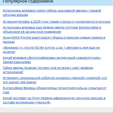
Популярное содержимое
Астрономы впервые сняли гибель массивной звезды с первой
секунды взрыва
Астероид Апофис в 2029 году: новая угроза от космического мусора
Астрономы впервые разглядели звезду-спутник Бетельгейзе и
объяснили её загадочное поведение
Зонд NASA Psyche разогнался у Марса и прислал новые снимки и
данные
«Вояджер-1»: почти 50 лет в пути, а до 1 светового дня ещё не
долетел
Китай впервые сфотографировал загадочный «квазиспутник»
Земли Камоалева
Тайна звезды Акамар: почему она исчезла с карт древних
астрономов?
Астероид с аномальной орбитой оказался «темной» кометой: что
это значит для Земли
В атмосфере Венеры обнаружены гигантские кольца, скрытые от
глаз
Китай доставит на Луну первую африканскую научную миссию в
составе экспедиции «Чанъэ-8»