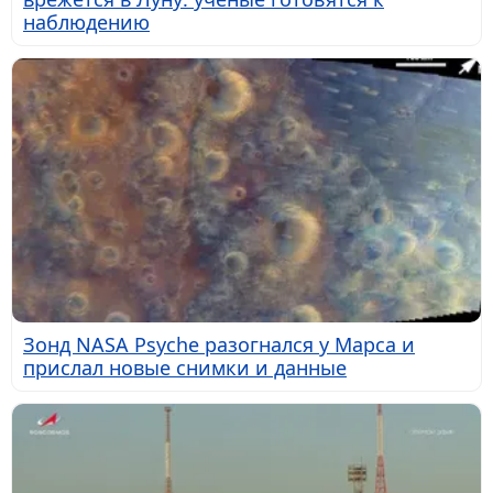
наблюдению
Зонд NASA Psyche разогнался у Марса и
прислал новые снимки и данные