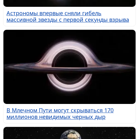
Астрономы впервые сняли гибель
массивной звезды с первой секунды взрыва
В Млечном Пути могут скрываться 170
миллионов невидимых черных дыр