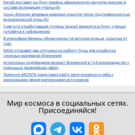
Китай доставит на Луну первую африканскую научную миссию в
составе экспедиции «Чанъэ-8»
Зонд «Юнона» впервые измерил скрытое тепло под поверхностью
вулканической луны Ио
5 августа отработавшая ступень SpaceX врежется в Луну: учёные
готовятся к наблюдению
В атмосфере Венеры обнаружены гигантские кольца, скрытые от
глаз
NASA отправит два спутника на орбиту Луны для отработки
сложных маневров сближения
Астрономы подтвердили возраст Вселенной в 13,8 миллиарда лет с
помощью древнейших звёзд
Телескоп eROSITA представил карту рентгеновского неба с
рекордными двумя миллионами источников
Мир космоса в социальных сетях.
Присоединяйся!