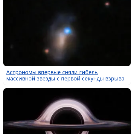
Астрономы впервые сняли гибель
массивной звезды с первой секунды взрыва