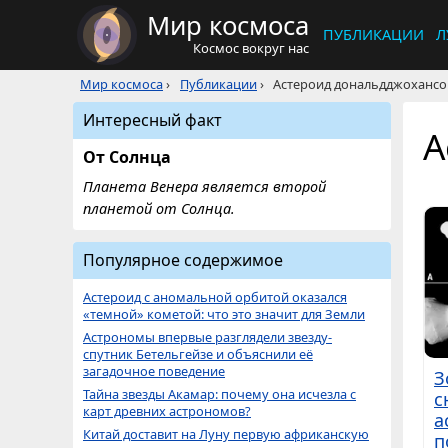
Мир космоса
ПУБЛИКАЦИИ
Л
Космос вокруг нас
Мир космоса
›
Публикации
›
Астероид дональдджохансо
Интересный факт
А
От Солнца
Планета Венера является второй
планетой от Солнца.
Популярное содержимое
Астероид с аномальной орбитой оказался
«темной» кометой: что это значит для Земли
Астрономы впервые разглядели звезду-
спутник Бетельгейзе и объяснили её
загадочное поведение
З
Тайна звезды Акамар: почему она исчезла с
с
карт древних астрономов?
а
Китай доставит на Луну первую африканскую
п