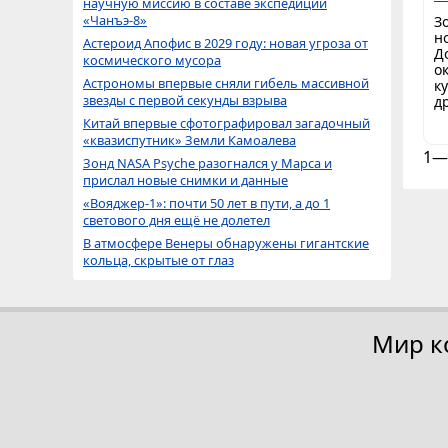
научную миссию в составе экспедиции
«Чанъэ-8»
З
н
Астероид Апофис в 2029 году: новая угроза от
Д
космического мусора
о
Астрономы впервые сняли гибель массивной
к
звезды с первой секунды взрыва
д
Китай впервые сфотографировал загадочный
«квазиспутник» Земли Камоалева
1—
Зонд NASA Psyche разогнался у Марса и
прислал новые снимки и данные
«Вояджер-1»: почти 50 лет в пути, а до 1
светового дня ещё не долетел
В атмосфере Венеры обнаружены гигантские
кольца, скрытые от глаз
Мир к