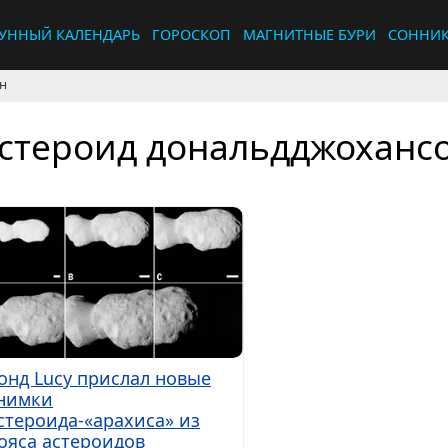
УННЫЙ КАЛЕНДАРЬ
ГОРОСКОП
МАГНИТНЫЕ БУРИ
СОННИ
н
стероид дональдджоханс
онд Lucy прислал новые
нимки
стероида-«арахиса» из
ояса астероидов