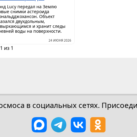
онд Lucy передал на Землю
овые снимки астероида
ональдджохансон. Объект
казался двухдольным,
увыркающимся и хранит следы
ревней воды на поверхности.
24 ИЮНЯ 2026
1 из 1
осмоса в социальных сетях. Присоеди