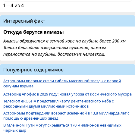
1—4 из 4
Интересный факт
Откуда берутся алмазы
Алмазы образуются в земной коре на глубине более 200 км.
Только благодаря извержениям вулканов, алмазы
переносятся на глубины, досягаемые человеком.
Популярное содержимое
Астрономы впервые сняли гибель массивной звезды с первой
секунды взрыва
Астероид Апофис в 2029 году: новая угроза от космического мусора
Телескоп eROSITA представил карту рентгеновского неба с
рекордными двумя миллионами источников
Астрономы подтвердили возраст Вселенной в 13,8 миллиарда лет с
помощью древнейших звёзд
В Млечном Пути могут скрываться 170 миллионов невидимых
черных дыр