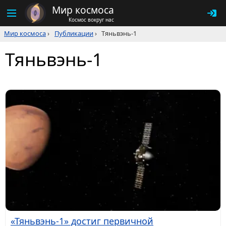
Мир космоса
Космос вокруг нас
Мир космоса
›
Публикации
›
Тяньвэнь-1
Тяньвэнь-1
«Тяньвэнь-1» достиг первичной