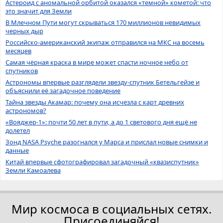
Астероид с аномальной орбитой оказался «темной» кометой: что
это значит для Земли
В Млечном Пути могут скрываться 170 миллионов невидимых
черных дыр
Российско-американский экипаж отправился на МКС на восемь
месяцев
Самая чёрная краска в мире может спасти ночное небо от
спутников
Астрономы впервые разглядели звезду-спутник Бетельгейзе и
объяснили её загадочное поведение
Тайна звезды Акамар: почему она исчезла с карт древних
астрономов?
«Вояджер-1»: почти 50 лет в пути, а до 1 светового дня ещё не
долетел
Зонд NASA Psyche разогнался у Марса и прислал новые снимки и
данные
Китай впервые сфотографировал загадочный «квазиспутник»
Земли Камоалева
Мир космоса в социальных сетях.
Присоединяйся!