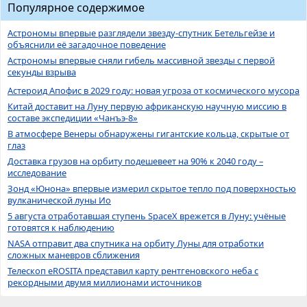
Популярное содержимое
Астрономы впервые разглядели звезду-спутник Бетельгейзе и
объяснили её загадочное поведение
Астрономы впервые сняли гибель массивной звезды с первой
секунды взрыва
Астероид Апофис в 2029 году: новая угроза от космического мусора
Китай доставит на Луну первую африканскую научную миссию в
составе экспедиции «Чанъэ-8»
В атмосфере Венеры обнаружены гигантские кольца, скрытые от
глаз
Доставка грузов на орбиту подешевеет на 90% к 2040 году –
исследование
Зонд «Юнона» впервые измерил скрытое тепло под поверхностью
вулканической луны Ио
5 августа отработавшая ступень SpaceX врежется в Луну: учёные
готовятся к наблюдению
NASA отправит два спутника на орбиту Луны для отработки
сложных маневров сближения
Телескоп eROSITA представил карту рентгеновского неба с
рекордными двумя миллионами источников