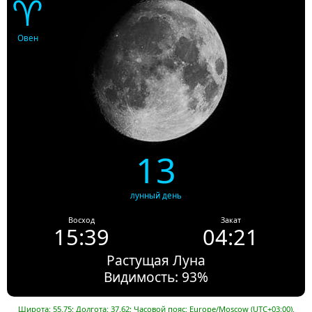
♈
Овен
13
лунный день
Восход
Закат
15:39
04:21
Растущая Луна
Видимость: 93%
Широта: 55.75; Долгота: 37.62; Часовой пояс: Europe/Moscow (UTC+03:00).