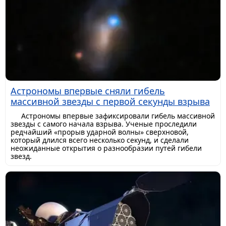
Астрономы впервые сняли гибель
массивной звезды с первой секунды взрыва
Астрономы впервые зафиксировали гибель массивной
звезды с самого начала взрыва. Ученые проследили
редчайший «прорыв ударной волны» сверхновой,
который длился всего несколько секунд, и сделали
неожиданные открытия о разнообразии путей гибели
звезд.