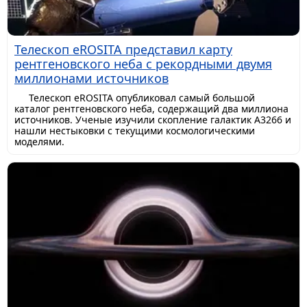
Телескоп eROSITA представил карту
рентгеновского неба с рекордными двумя
миллионами источников
Телескоп eROSITA опубликовал самый большой
каталог рентгеновского неба, содержащий два миллиона
источников. Ученые изучили скопление галактик A3266 и
нашли нестыковки с текущими космологическими
моделями.