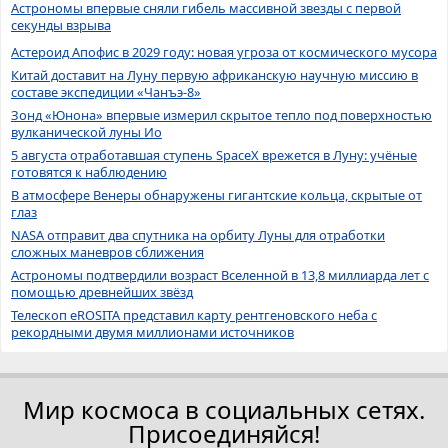
Астрономы впервые сняли гибель массивной звезды с первой
секунды взрыва
Астероид Апофис в 2029 году: новая угроза от космического мусора
Китай доставит на Луну первую африканскую научную миссию в
составе экспедиции «Чанъэ-8»
Зонд «Юнона» впервые измерил скрытое тепло под поверхностью
вулканической луны Ио
5 августа отработавшая ступень SpaceX врежется в Луну: учёные
готовятся к наблюдению
В атмосфере Венеры обнаружены гигантские кольца, скрытые от
глаз
NASA отправит два спутника на орбиту Луны для отработки
сложных маневров сближения
Астрономы подтвердили возраст Вселенной в 13,8 миллиарда лет с
помощью древнейших звёзд
Телескоп eROSITA представил карту рентгеновского неба с
рекордными двумя миллионами источников
Мир космоса в социальных сетях.
Присоединяйся!