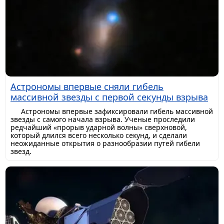
Астрономы впервые сняли гибель
массивной звезды с первой секунды взрыва
Астрономы впервые зафиксировали гибель массивной
звезды с самого начала взрыва. Ученые проследили
редчайший «прорыв ударной волны» сверхновой,
который длился всего несколько секунд, и сделали
неожиданные открытия о разнообразии путей гибели
звезд.