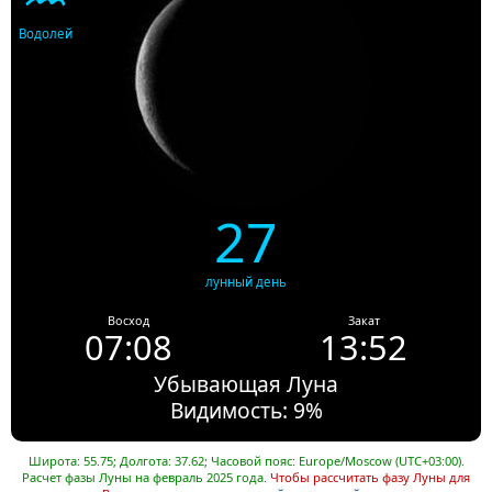
Водолей
27
лунный день
Восход
Закат
07:08
13:52
Убывающая Луна
Видимость: 9%
Широта: 55.75; Долгота: 37.62; Часовой пояс: Europe/Moscow (UTC+03:00).
Расчет фазы Луны на февраль 2025 года.
Чтобы рассчитать фазу Луны для