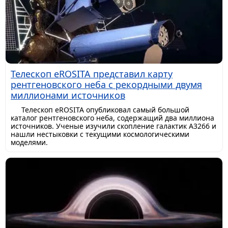
Телескоп eROSITA представил карту
рентгеновского неба с рекордными двумя
миллионами источников
Телескоп eROSITA опубликовал самый большой
каталог рентгеновского неба, содержащий два миллиона
источников. Ученые изучили скопление галактик A3266 и
нашли нестыковки с текущими космологическими
моделями.