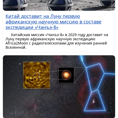
Китай доставит на Луну первую
африканскую научную миссию в составе
экспедиции «Чанъэ-8»
Китайская миссия «Чанъэ-8» в 2029 году доставит на
Луну первую африканскую научную экспедицию
Africa2Moon с радиотелескопами для изучения ранней
Вселенной.