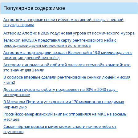
Популярное содержимое
Астрономы впервые сняли гибель массивной звезды с первой
секунды взрыва
Астероид Апофис в 2029 году: новая угроза от космического мусора
Телескоп eROSITA представил карту рентгеновского неба с
рекордными двумя миллионами источников
Астрономы подтвердили возраст Вселенной в 13,8 миллиарда лет с
помощью древнейших звёзд
Астероид с аномальной орбитой оказался «темной» кометой: что
это значит для Земли
В космосе впервые сделали рентгеновские снимки людей: миссия
Fram2
Доставка грузов на орбиту подешевеет на 90% к 2040 году –
исследование
В Млечном Пути могут скрываться 170 миллионов невидимых
черных дыр
Российско-американский экипаж отправился на МКС на восемь
месяцев
Самая чёрная краска в мире может спасти ночное небо от
спутников