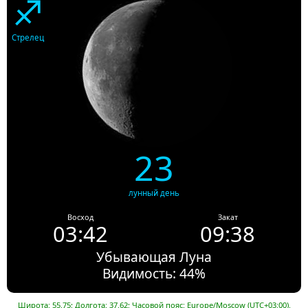
♐
Стрелец
23
лунный день
Восход
Закат
03:42
09:38
Убывающая Луна
Видимость: 44%
Широта: 55.75; Долгота: 37.62; Часовой пояс: Europe/Moscow (UTC+03:00).