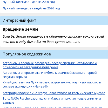
Лунный календарь дел на 2026 год
Лунный календарь свадеб на 2026 год
Интересный факт
Вращение Земли
Если бы Земля вращалась в обратную сторону вокруг своей
оси, то в году было бы на двое суток меньше.
Популярное содержимое
Астрономы впервые разглядели звезду-спутник Бетельгейзе и
объяснили её загадочное поведение
Астрономы впервые сняли гибель массивной звезды с первой
секунды взрыва
Китай доставит на Луну первую африканскую научную миссию в
составе экспедиции «Чанъэ-8»
Астероид Апофис в 2029 году: новая угроза от космического мусора
Зонд NASA Psyche разогнался у Марса и прислал новые снимки и
данные
В атмосфере Венеры обнаружены гигантские кольца, скрытые от