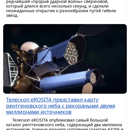
редчайший «прорыв ударной волны» сверхновой,
который длился всего несколько секунд, и сделали
неожиданные открытия о разнообразии путей гибели
звезд.
Телескоп eROSITA представил карту
рентгеновского неба с рекордными двумя
миллионами источников
Телескоп eROSITA опубликовал самый большой
каталог рентгеновского неба, содержащий два миллиона
источников. Ученые изучили скопление галактик A3266 и