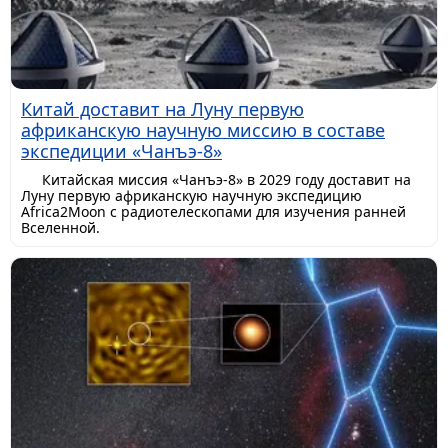
Китай доставит на Луну первую
африканскую научную миссию в составе
экспедиции «Чанъэ-8»
Китайская миссия «Чанъэ-8» в 2029 году доставит на
Луну первую африканскую научную экспедицию
Africa2Moon с радиотелескопами для изучения ранней
Вселенной.