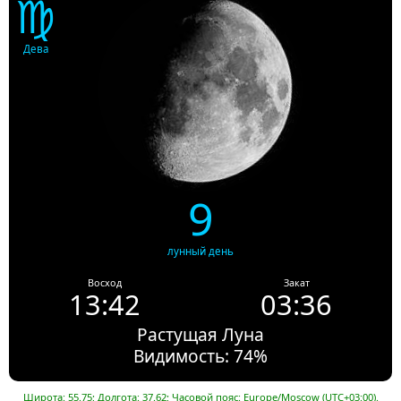
♍
Дева
9
лунный день
Восход
Закат
13:42
03:36
Растущая Луна
Видимость: 74%
Широта: 55.75; Долгота: 37.62; Часовой пояс: Europe/Moscow (UTC+03:00).