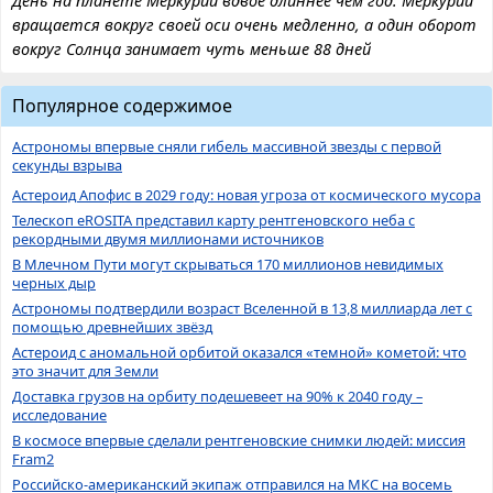
День на планете Меркурий вдвое длиннее чем год. Меркурий
вращается вокруг своей оси очень медленно, а один оборот
вокруг Солнца занимает чуть меньше 88 дней
Популярное содержимое
Астрономы впервые сняли гибель массивной звезды с первой
секунды взрыва
Астероид Апофис в 2029 году: новая угроза от космического мусора
Телескоп eROSITA представил карту рентгеновского неба с
рекордными двумя миллионами источников
В Млечном Пути могут скрываться 170 миллионов невидимых
черных дыр
Астрономы подтвердили возраст Вселенной в 13,8 миллиарда лет с
помощью древнейших звёзд
Астероид с аномальной орбитой оказался «темной» кометой: что
это значит для Земли
Доставка грузов на орбиту подешевеет на 90% к 2040 году –
исследование
В космосе впервые сделали рентгеновские снимки людей: миссия
Fram2
Российско-американский экипаж отправился на МКС на восемь