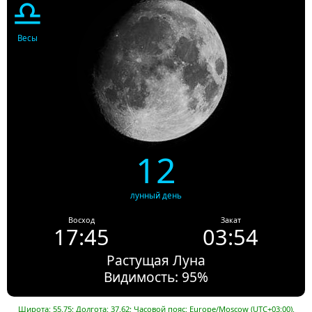
♎
Весы
12
лунный день
Восход
Закат
17:45
03:54
Растущая Луна
Видимость: 95%
Широта: 55.75; Долгота: 37.62; Часовой пояс: Europe/Moscow (UTC+03:00).