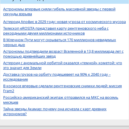
Астрономы впервые сняли гибель массивной звезды с первой
секунды взрыва
Астероид Апофис в 2029 году: новая угроза от космического мусора
Телескоп eROSITA представил карту рентгеновского неба с
рекордными двумя миллионами источников
В Млечном Пути могут скрываться 170 миллионов невидимых
черных дыр
Астрономы подтвердили возраст Вселенной в 13,8 миллиарда лет с
помощью древнейших звёзд
Астероид с аномальной орбитой оказался «темной» кометой: что
это значит для Земли
Доставка грузов на орбиту подешевеет на 90% к 2040 году –
исследование
В космосе впервые сделали рентгеновские снимки людей: миссия
Fram2
Российско-американский экипаж отправился на МКС на восемь
месяцев
Тайна звезды Акамар: почему она исчезла с карт древних
астрономов?