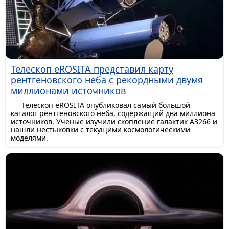
Телескоп eROSITA представил карту
рентгеновского неба с рекордными двумя
миллионами источников
Телескоп eROSITA опубликовал самый большой
каталог рентгеновского неба, содержащий два миллиона
источников. Ученые изучили скопление галактик A3266 и
нашли нестыковки с текущими космологическими
моделями.