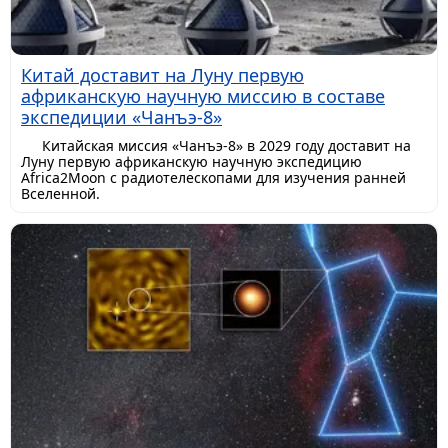
Китай доставит на Луну первую
африканскую научную миссию в составе
экспедиции «Чанъэ-8»
Китайская миссия «Чанъэ-8» в 2029 году доставит на
Луну первую африканскую научную экспедицию
Africa2Moon с радиотелескопами для изучения ранней
Вселенной.