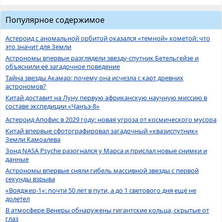
Популярное содержимое
Астероид с аномальной орбитой оказался «темной» кометой: что
это значит для Земли
Астрономы впервые разглядели звезду-спутник Бетельгейзе и
объяснили её загадочное поведение
Тайна звезды Акамар: почему она исчезла с карт древних
астрономов?
Китай доставит на Луну первую африканскую научную миссию в
составе экспедиции «Чанъэ-8»
Астероид Апофис в 2029 году: новая угроза от космического мусора
Китай впервые сфотографировал загадочный «квазиспутник»
Земли Камоалева
Зонд NASA Psyche разогнался у Марса и прислал новые снимки и
данные
Астрономы впервые сняли гибель массивной звезды с первой
секунды взрыва
«Вояджер-1»: почти 50 лет в пути, а до 1 светового дня ещё не
долетел
В атмосфере Венеры обнаружены гигантские кольца, скрытые от
глаз