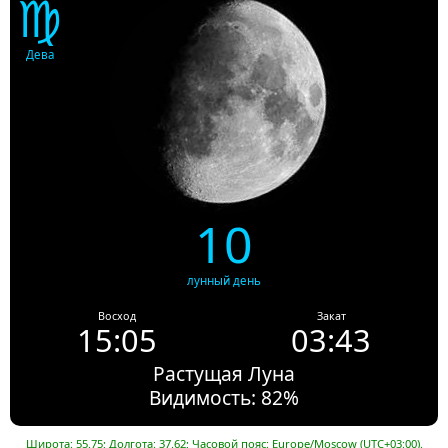
♍
Дева
10
лунный день
Восход
Закат
15:05
03:43
Растущая Луна
Видимость: 82%
Широта: 55.75; Долгота: 37.62; Часовой пояс: Europe/Moscow (UTC+03:00).