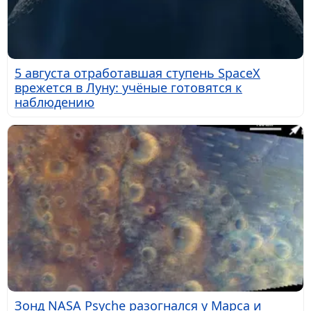
5 августа отработавшая ступень SpaceX
врежется в Луну: учёные готовятся к
наблюдению
Зонд NASA Psyche разогнался у Марса и