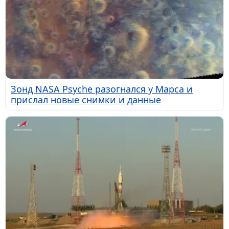
Зонд NASA Psyche разогнался у Марса и
прислал новые снимки и данные