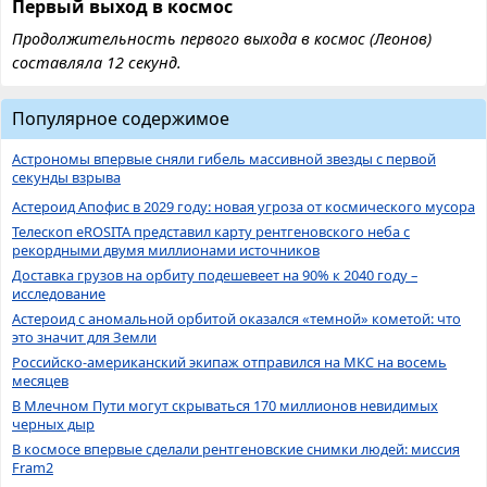
Первый выход в космос
Продолжительность первого выхода в космос (Леонов)
составляла 12 секунд.
Популярное содержимое
Астрономы впервые сняли гибель массивной звезды с первой
секунды взрыва
Астероид Апофис в 2029 году: новая угроза от космического мусора
Телескоп eROSITA представил карту рентгеновского неба с
рекордными двумя миллионами источников
Доставка грузов на орбиту подешевеет на 90% к 2040 году –
исследование
Астероид с аномальной орбитой оказался «темной» кометой: что
это значит для Земли
Российско-американский экипаж отправился на МКС на восемь
месяцев
В Млечном Пути могут скрываться 170 миллионов невидимых
черных дыр
В космосе впервые сделали рентгеновские снимки людей: миссия
Fram2