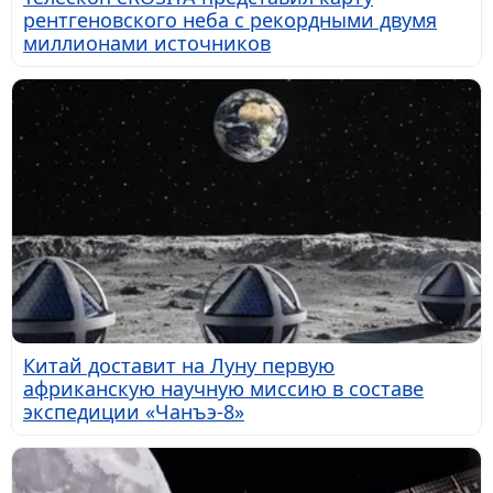
рентгеновского неба с рекордными двумя
миллионами источников
Китай доставит на Луну первую
африканскую научную миссию в составе
экспедиции «Чанъэ-8»