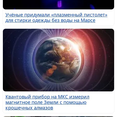
Учёные придумали «плазменный пистолет»
для стирки одежды без воды на Марсе
Квантовый прибор на МКС измерил
магнитное поле Земли с помощью
крошечных алмазов