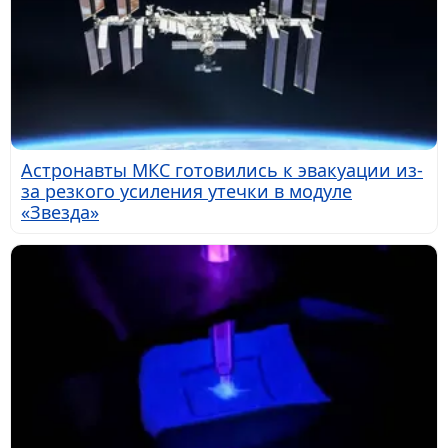
Астронавты МКС готовились к эвакуации из-
за резкого усиления утечки в модуле
«Звезда»