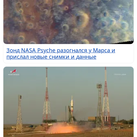
Зонд NASA Psyche разогнался у Марса и
прислал новые снимки и данные