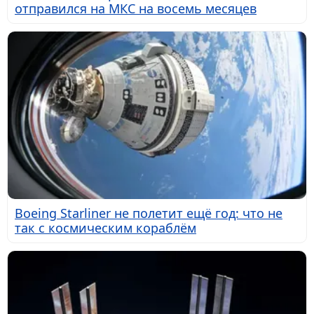
отправился на МКС на восемь месяцев
Boeing Starliner не полетит ещё год: что не
так с космическим кораблём