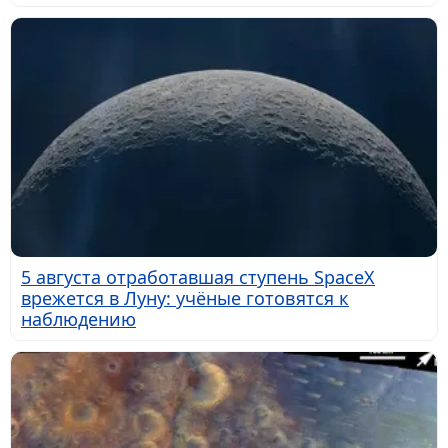
5 августа отработавшая ступень SpaceX
врежется в Луну: учёные готовятся к
наблюдению