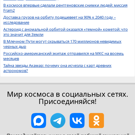
В космосе впервые сделали рентгеновские снимки людей: миссия
Fram2
Доставка грузов на орбиту подешевеет на 90% к 2040 году –
исследование
Астероид с аномальной орбитой оказался «темной» кометой: что
это значит для Земли
В Млечном Пути могут скрываться 170 миллионов невидимых
черных дыр
Российско-американский экипаж отправился на МКС на восемь
месяцев
Тайна звезды Акамар: почему она исчезла с карт древних
астрономов?
Мир космоса в социальных сетях.
Присоединяйся!