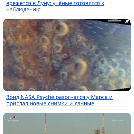
врежется в Луну: учёные готовятся к
наблюдению
Зонд NASA Psyche разогнался у Марса и
прислал новые снимки и данные