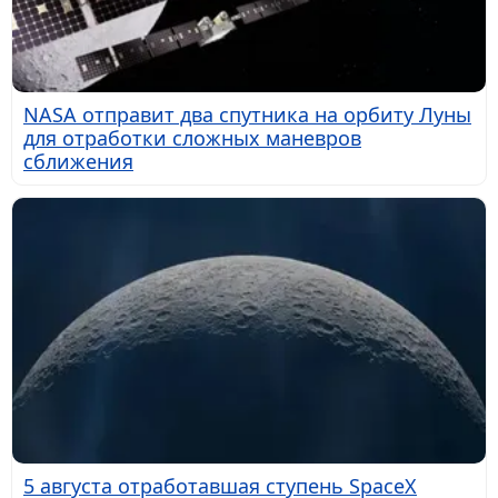
NASA отправит два спутника на орбиту Луны
для отработки сложных маневров
сближения
5 августа отработавшая ступень SpaceX