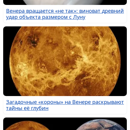
Венера вращается «не так»: виноват древний
удар объекта размером с Луну
Загадочные «короны» на Венере раскрывают
тайны её глубин