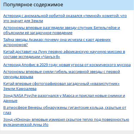
Популярное содержимое
Астероид с аномальной орбитой оказался «темной» кометой: что
это значит для Земли
Астрономы впервые разглядели звезду-спутник Бетельгейзе и
объяснили её загадочное поведение
Тайна звезды Акамар: почему она исчезла с карт древних
астрономов?
Китай доставит на Луну первую африканскую научную миссию в
составе экспедиции «Чанъэ-8»
Астероид Апофис в 2029 году: новая угроза от космического мусора
Астрономы впервые сняли гибель массивной звезды с первой
секунды взрыва
Китай впервые сфотографировал загадочный «квазиспутник»
Земли Камоалева
Зонд NASA Psyche разогнался у Марса и прислал новые снимки и
данные
В атмосфере Венеры обнаружены гигантские кольца, скрытые от
глаз
Зонд «Юнона» впервые измерил скрытое тепло под поверхностью
вулканической луны Ио